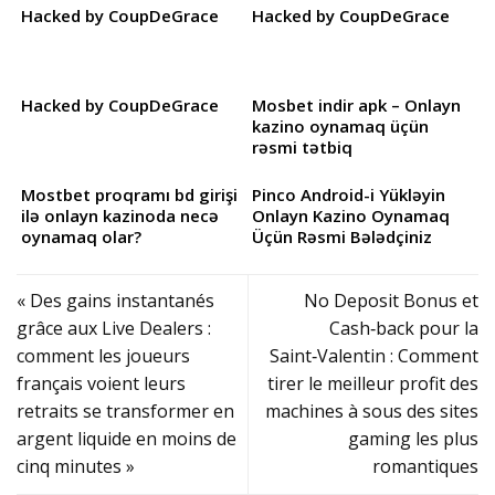
Hacked by CoupDeGrace
Hacked by CoupDeGrace
Hacked by CoupDeGrace
Mosbet indir apk – Onlayn
kazino oynamaq üçün
rəsmi tətbiq
Mostbet proqramı bd girişi
Pinco Android-i Yükləyin
ilə onlayn kazinoda necə
Onlayn Kazino Oynamaq
oynamaq olar?
Üçün Rəsmi Bələdçiniz
« Des gains instantanés
No Deposit Bonus et
grâce aux Live Dealers :
Cash‑back pour la
comment les joueurs
Saint‑Valentin : Comment
français voient leurs
tirer le meilleur profit des
retraits se transformer en
machines à sous des sites
argent liquide en moins de
gaming les plus
cinq minutes »
romantiques