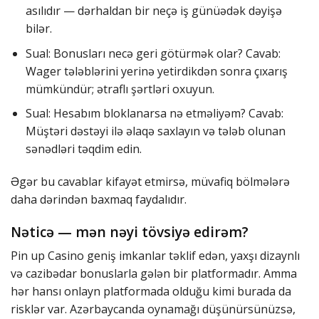
asılıdır — dərhaldan bir neçə iş günüədək dəyişə
bilər.
Sual: Bonusları necə geri götürmək olar? Cavab:
Wager tələblərini yerinə yetirdikdən sonra çıxarış
mümkündür; ətraflı şərtləri oxuyun.
Sual: Hesabım bloklanarsa nə etməliyəm? Cavab:
Müştəri dəstəyi ilə əlaqə saxlayın və tələb olunan
sənədləri təqdim edin.
Əgər bu cavablar kifayət etmirsə, müvafiq bölmələrə
daha dərindən baxmaq faydalıdır.
Nəticə — mən nəyi tövsiyə edirəm?
Pin up Casino geniş imkanlar təklif edən, yaxşı dizaynlı
və cazibədar bonuslarla gələn bir platformadır. Amma
hər hansı onlayn platformada olduğu kimi burada da
risklər var. Azərbaycanda oynamağı düşünürsünüzsə,