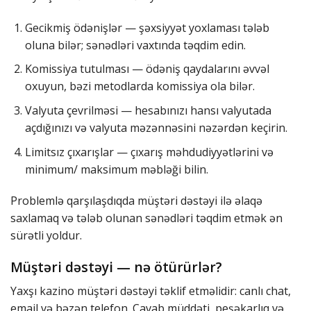
Gecikmiş ödənişlər — şəxsiyyət yoxlaması tələb
oluna bilər; sənədləri vaxtında təqdim edin.
Komissiya tutulması — ödəniş qaydalarını əvvəl
oxuyun, bəzi metodlarda komissiya ola bilər.
Valyuta çevrilməsi — hesabınızı hansı valyutada
açdığınızı və valyuta məzənnəsini nəzərdən keçirin.
Limitsız çıxarışlar — çıxarış məhdudiyyətlərini və
minimum/ maksimum məbləği bilin.
Problemlə qarşılaşdıqda müştəri dəstəyi ilə əlaqə
saxlamaq və tələb olunan sənədləri təqdim etmək ən
sürətli yoldur.
Müştəri dəstəyi — nə ötürürlər?
Yaxşı kazino müştəri dəstəyi təklif etməlidir: canlı chat,
email və bəzən telefon. Cavab müddəti, peşəkarlıq və