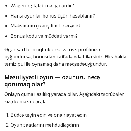
Wagering tələbi nə qədərdir?
Hansı oyunlar bonus üçün hesablanır?
Maksimum çıxarış limiti necədir?
Bonus kodu və müddəti varmı?
Əgər şərtlər məqbuldursa və risk profilinizə
uyğundursa, bonusdan istifadə edə bilərsiniz. Əks halda
təmiz pul ilə oynamaq daha məqsədəuyğundur.
Məsuliyyətli oyun — özünüzü necə
qorumaq olar?
Onlayn qumar asılılıq yarada bilər. Aşağıdakı təcrübələr
sizə kömək edəcək:
Büdcə təyin edin və ona riayət edin
Oyun saatlarını məhdudlaşdırın