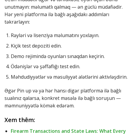
unutmayın: məlumatlı qalmaq — ən güclü müdafiədir.
Hər yeni platforma ilə bağlı aşağıdakı addımları
təkrarlayın:
Rəyləri və lisenziya məlumatını yoxlayın.
Kiçik test depoziti edin.
Demo rejimində oyunları sınaqdan keçirin.
Ödənişlər və şəffaflığı test edin.
Məhdudiyyətlər və məsuliyyət alətlərini aktivləşdirin.
Əgər Pin up və ya hər hansı digər platforma ilə bağlı
sualınız qalarsa, konkret məsələ ilə bağlı soruşun —
məmnuniyyətlə kömək edərəm.
Xem thêm:
Firearm Transactions and State Laws: What Every