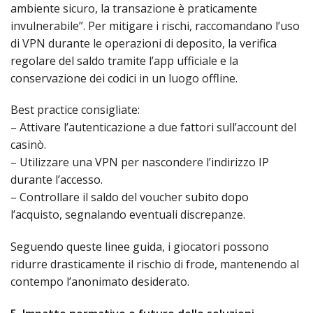
ambiente sicuro, la transazione è praticamente
invulnerabile”. Per mitigare i rischi, raccomandano l’uso
di VPN durante le operazioni di deposito, la verifica
regolare del saldo tramite l’app ufficiale e la
conservazione dei codici in un luogo offline.
Best practice consigliate:
– Attivare l’autenticazione a due fattori sull’account del
casinò.
– Utilizzare una VPN per nascondere l’indirizzo IP
durante l’accesso.
– Controllare il saldo del voucher subito dopo
l’acquisto, segnalando eventuali discrepanze.
Seguendo queste linee guida, i giocatori possono
ridurre drasticamente il rischio di frode, mantenendo al
contempo l’anonimato desiderato.