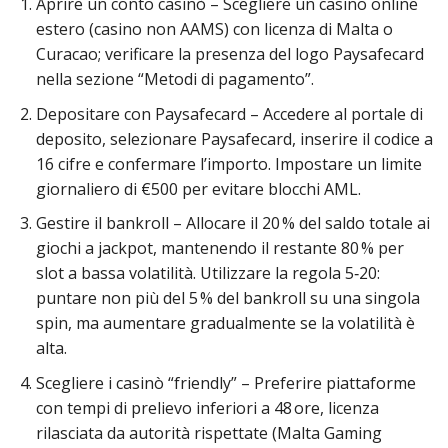
Aprire un conto casinò – Scegliere un casino online
estero (casino non AAMS) con licenza di Malta o
Curacao; verificare la presenza del logo Paysafecard
nella sezione “Metodi di pagamento”.
Depositare con Paysafecard – Accedere al portale di
deposito, selezionare Paysafecard, inserire il codice a
16 cifre e confermare l’importo. Impostare un limite
giornaliero di €500 per evitare blocchi AML.
Gestire il bankroll – Allocare il 20 % del saldo totale ai
giochi a jackpot, mantenendo il restante 80 % per
slot a bassa volatilità. Utilizzare la regola 5‑20:
puntare non più del 5 % del bankroll su una singola
spin, ma aumentare gradualmente se la volatilità è
alta.
Scegliere i casinò “friendly” – Preferire piattaforme
con tempi di prelievo inferiori a 48 ore, licenza
rilasciata da autorità rispettate (Malta Gaming