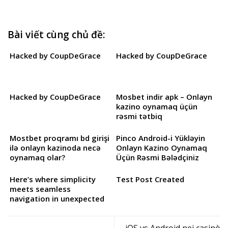
Bài viết cùng chủ đề:
Hacked by CoupDeGrace
Hacked by CoupDeGrace
Hacked by CoupDeGrace
Mosbet indir apk – Onlayn
kazino oynamaq üçün
rəsmi tətbiq
Mostbet proqramı bd girişi
Pinco Android-i Yükləyin
ilə onlayn kazinoda necə
Onlayn Kazino Oynamaq
oynamaq olar?
Üçün Rəsmi Bələdçiniz
Here’s where simplicity
Test Post Created
meets seamless
navigation in unexpected
ways