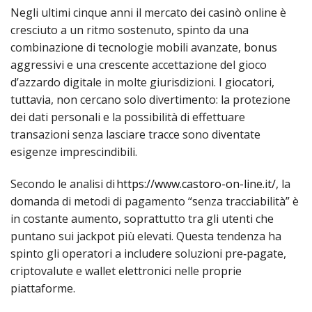
Negli ultimi cinque anni il mercato dei casinò online è
cresciuto a un ritmo sostenuto, spinto da una
combinazione di tecnologie mobili avanzate, bonus
aggressivi e una crescente accettazione del gioco
d’azzardo digitale in molte giurisdizioni. I giocatori,
tuttavia, non cercano solo divertimento: la protezione
dei dati personali e la possibilità di effettuare
transazioni senza lasciare tracce sono diventate
esigenze imprescindibili.
Secondo le analisi di
https://www.castoro-on-line.it/
, la
domanda di metodi di pagamento “senza tracciabilità” è
in costante aumento, soprattutto tra gli utenti che
puntano sui jackpot più elevati. Questa tendenza ha
spinto gli operatori a includere soluzioni pre‑pagate,
criptovalute e wallet elettronici nelle proprie
piattaforme.