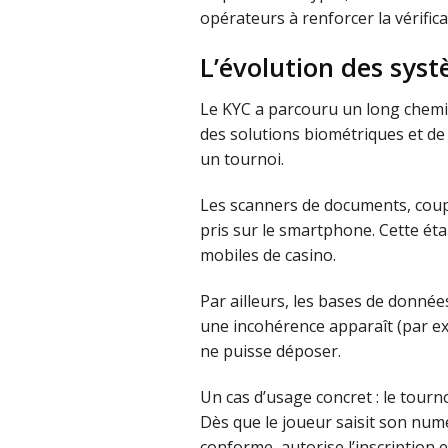
opérateurs à renforcer la vérific
L’évolution des syst
Le KYC a parcouru un long chemin 
des solutions biométriques et de l’
un tournoi.
Les scanners de documents, coupl
pris sur le smartphone. Cette éta
mobiles de casino.
Par ailleurs, les bases de données
une incohérence apparaît (par ex
ne puisse déposer.
Un cas d’usage concret : le tour
Dès que le joueur saisit son numér
conforme, autorise l’inscription e