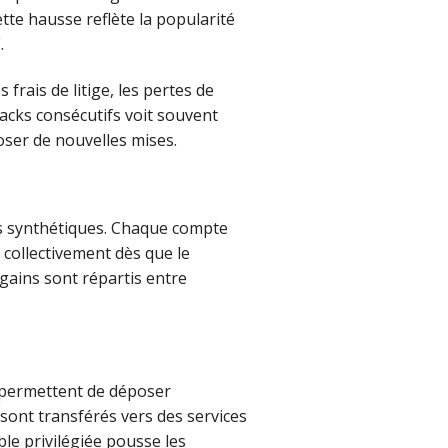
tte hausse reflète la popularité
.
frais de litige, les pertes de
backs consécutifs voit souvent
oser de nouvelles mises.
és synthétiques. Chaque compte
 collectivement dès que le
s gains sont répartis entre
s permettent de déposer
 sont transférés vers des services
ble privilégiée pousse les