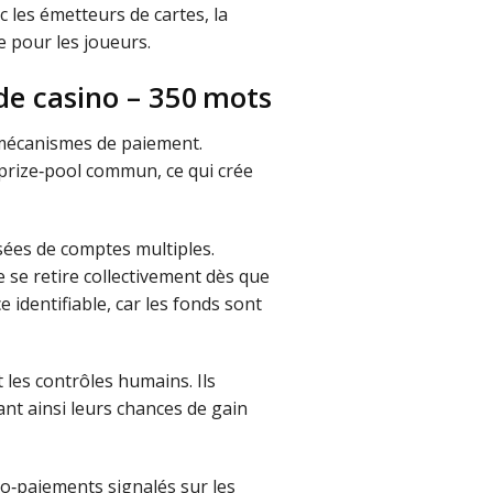
c les émetteurs de cartes, la
e pour les joueurs.
de casino – 350 mots
s mécanismes de paiement.
prize‑pool commun, ce qui crée
sées de comptes multiples.
se retire collectivement dès que
e identifiable, car les fonds sont
 les contrôles humains. Ils
ant ainsi leurs chances de gain
ro‑paiements signalés sur les