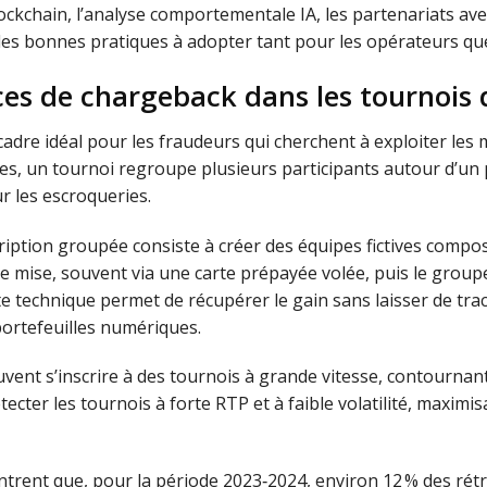
lockchain, l’analyse comportementale IA, les partenariats ave
 les bonnes pratiques à adopter tant pour les opérateurs qu
es de chargeback dans les tournois 
cadre idéal pour les fraudeurs qui cherchent à exploiter le
es, un tournoi regroupe plusieurs participants autour d’un 
r les escroqueries.
ription groupée consiste à créer des équipes fictives compo
mise, souvent via une carte prépayée volée, puis le groupe 
tte technique permet de récupérer le gain sans laisser de trac
portefeuilles numériques.
vent s’inscrire à des tournois à grande vitesse, contournant
ecter les tournois à forte RTP et à faible volatilité, maximis
ontrent que, pour la période 2023‑2024, environ 12 % des rét