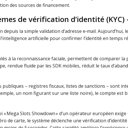
ation des sources de financement.
èmes de vérification d’identité (KYC)
depuis la simple validation d’adresse e‑mail. Aujourd’hui, l
intelligence artificielle pour confirmer l’identité en temps rée
és à la reconnaissance faciale, permettent de comparer la 
pe, rendue fluide par les SDK mobiles, réduit le taux d’aband
 publiques – registres fiscaux, listes de sanctions – sont inte
emple, un nom figurant sur une liste noire), le compte est
noi « Mega Slots Showdown » d’un opérateur européen exige u
o de carte, le système déclenche une vérification d’identité 
n moins de 5 secondes. Cette rapidité améliore l’expérience ut