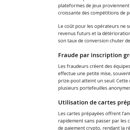
plateformes de jeux proviennent d
croissante des compétitions de po
Le coût pour les opérateurs ne se 
revenus futurs et la détérioratio
son taux de conversion chuter de 
Fraude par inscription g
Les fraudeurs créent des équipes
effectue une petite mise, souvent
prize‑pool atteint un seuil. Cette 
plusieurs portefeuilles anonymes
Utilisation de cartes pré
Les cartes prépayées offrent l’a
rapidement sans passer par les co
de paiement crypto, rendant la ré