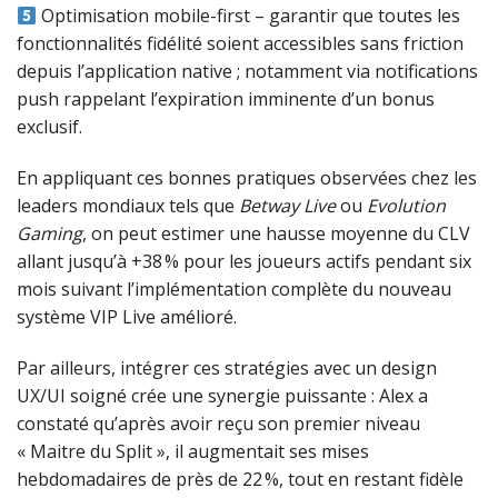
Optimisation mobile-first – garantir que toutes les
fonctionnalités fidélité soient accessibles sans friction
depuis l’application native ; notamment via notifications
push rappelant l’expiration imminente d’un bonus
exclusif.
En appliquant ces bonnes pratiques observées chez les
leaders mondiaux tels que
Betway Live
ou
Evolution
Gaming
, on peut estimer une hausse moyenne du CLV
allant jusqu’à +38 % pour les joueurs actifs pendant six
mois suivant l’implémentation complète du nouveau
système VIP Live amélioré.
Par ailleurs, intégrer ces stratégies avec un design
UX/UI soigné crée une synergie puissante : Alex a
constaté qu’après avoir reçu son premier niveau
« Maitre du Split », il augmentait ses mises
hebdomadaires de près de 22 %, tout en restant fidèle