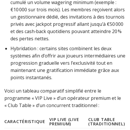
cumulé un volume wagering minimum (exemple :
€10 000 sur trois mois). Les membres reçoivent alors
un gestionnaire dédié, des invitations à des tournois
privés avec jackpot progressif allant jusqu’à €50 000
et des cash‑back quotidiens pouvant atteindre 20 %
des pertes nettes.
Hybridation : certains sites combinent les deux
systèmes afin d’offrir aux joueurs intermédiaires une
progression graduelle vers l’exclusivité tout en
maintenant une gratification immédiate grâce aux
points instantanés.
Voici un tableau comparatif simplifié entre le
programme « VIP Live » d’un opérateur premium et le
« Club Table » d’un concurrent traditionnel :
VIP LIVE (LIVE
CLUB TABLE
CARACTÉRISTIQUE
PREMIUM)
(TRADITIONNEL)