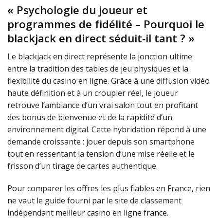
« Psychologie du joueur et
programmes de fidélité – Pourquoi le
blackjack en direct séduit‑il tant ? »
Le blackjack en direct représente la jonction ultime
entre la tradition des tables de jeu physiques et la
flexibilité du casino en ligne. Grâce à une diffusion vidéo
haute définition et à un croupier réel, le joueur
retrouve l’ambiance d’un vrai salon tout en profitant
des bonus de bienvenue et de la rapidité d’un
environnement digital. Cette hybridation répond à une
demande croissante : jouer depuis son smartphone
tout en ressentant la tension d’une mise réelle et le
frisson d’un tirage de cartes authentique.
Pour comparer les offres les plus fiables en France, rien
ne vaut le guide fourni par le site de classement
indépendant
meilleur casino en ligne france
.