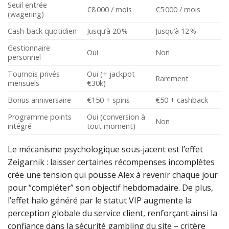
Seuil entrée
€8 000 / mois
€5 000 / mois
(wagering)
Cash‑back quotidien
Jusqu’à 20 %
Jusqu’à 12 %
Gestionnaire
Oui
Non
personnel
Tournois privés
Oui (+ jackpot
Rarement
mensuels
€30k)
Bonus anniversaire
€150 + spins
€50 + cashback
Programme points
Oui (conversion à
Non
intégré
tout moment)
Le mécanisme psychologique sous‑jacent est l’effet
Zeigarnik : laisser certaines récompenses incomplètes
crée une tension qui pousse Alex à revenir chaque jour
pour “compléter” son objectif hebdomadaire. De plus,
l’effet halo généré par le statut VIP augmente la
perception globale du service client, renforçant ainsi la
confiance dans la sécurité gambling du site – critère