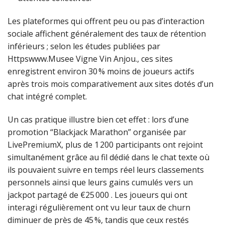
Les plateformes qui offrent peu ou pas d’interaction
sociale affichent généralement des taux de rétention
inférieurs ; selon les études publiées par
Httpswww.Musee Vigne Vin Anjou., ces sites
enregistrent environ 30 % moins de joueurs actifs
après trois mois comparativement aux sites dotés d’un
chat intégré complet.
Un cas pratique illustre bien cet effet : lors d’une
promotion “Blackjack Marathon” organisée par
LivePremiumX, plus de 1 200 participants ont rejoint
simultanément grâce au fil dédié dans le chat texte où
ils pouvaient suivre en temps réel leurs classements
personnels ainsi que leurs gains cumulés vers un
jackpot partagé de €25 000 . Les joueurs qui ont
interagi régulièrement ont vu leur taux de churn
diminuer de près de 45 %, tandis que ceux restés