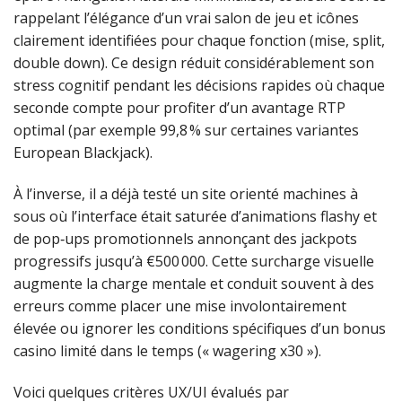
rappelant l’élégance d’un vrai salon de jeu et icônes
clairement identifiées pour chaque fonction (mise, split,
double down). Ce design réduit considérablement son
stress cognitif pendant les décisions rapides où chaque
seconde compte pour profiter d’un avantage RTP
optimal (par exemple 99,8 % sur certaines variantes
European Blackjack).
À l’inverse, il a déjà testé un site orienté machines à
sous où l’interface était saturée d’animations flashy et
de pop‑ups promotionnels annonçant des jackpots
progressifs jusqu’à €500 000. Cette surcharge visuelle
augmente la charge mentale et conduit souvent à des
erreurs comme placer une mise involontairement
élevée ou ignorer les conditions spécifiques d’un bonus
casino limité dans le temps (« wagering x30 »).
Voici quelques critères UX/UI évalués par