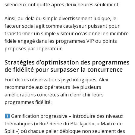
silencieux ont quitté après deux heures seulement.
Ainsi, au-delà du simple divertissement ludique, le
facteur social agit comme catalyseur puissant pour
transformer un simple visiteur occasionnel en membre
fidèle engagé dans les programmes VIP ou points
proposés par l’opérateur.
Stratégies d’optimisation des programmes
de fidélité pour surpasser la concurrence
Fort de ces observations psychologiques, Alex
recommande aux opérateurs live plusieurs
améliorations concrètes afin d’enrichir leurs
programmes fidélité :
Gamification progressive – introduire des niveaux
thématiques (« Roi/ Reine du Blackjack », « Maitre du
Split ») où chaque palier débloque non seulement des