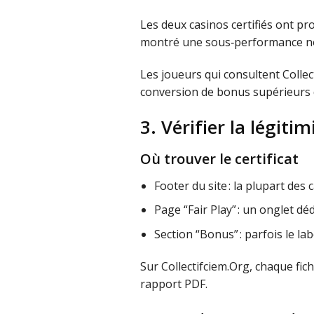
Les deux casinos certifiés ont pro
montré une sous‑performance notab
Les joueurs qui consultent Colle
conversion de bonus supérieurs d
3. Vérifier la légiti
Où trouver le certificat
Footer du site : la plupart de
Page “Fair Play” : un onglet dé
Section “Bonus” : parfois le lab
Sur Collectifciem.Org, chaque fic
rapport PDF.