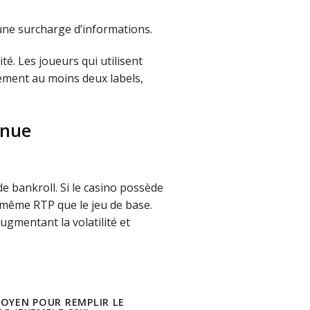
 une surcharge d’informations.
té. Les joueurs qui utilisent
lement au moins deux labels,
enue
 bankroll. Si le casino possède
 même RTP que le jeu de base.
ugmentant la volatilité et
OYEN POUR REMPLIR LE