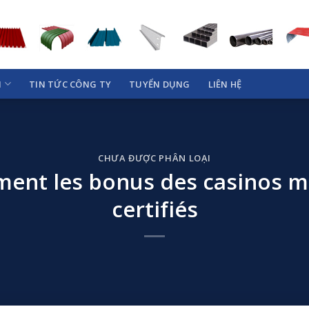
M
TIN TỨC CÔNG TY
TUYỂN DỤNG
LIÊN HỆ
CHƯA ĐƯỢC PHÂN LOẠI
ent les bonus des casinos m
certifiés