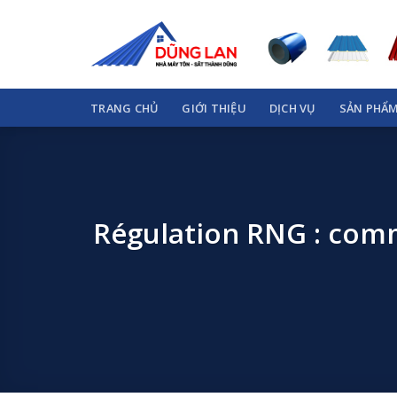
Skip
to
content
TRANG CHỦ
GIỚI THIỆU
DỊCH VỤ
SẢN PHẨ
Régulation RNG : comm