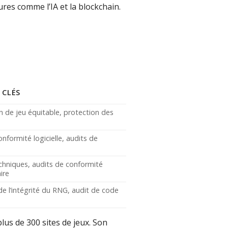
ures comme l’IA et la blockchain.
 CLÉS
on de jeu équitable, protection des
nformité logicielle, audits de
hniques, audits de conformité
ire
de l’intégrité du RNG, audit de code
lus de 300 sites de jeux. Son