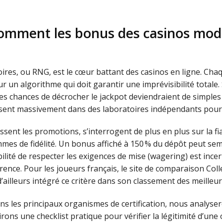
omment les bonus des casinos mod
res, ou RNG, est le cœur battant des casinos en ligne. Chaq
r un algorithme qui doit garantir une imprévisibilité totale.
et les chances de décrocher le jackpot deviendraient de simple
sent massivement dans des laboratoires indépendants pour fa
ssent les promotions, s’interrogent de plus en plus sur la fi
es de fidélité. Un bonus affiché à 150 % du dépôt peut semb
lité de respecter les exigences de mise (wagering) est incert
nce. Pour les joueurs français, le site de comparaison Coll
d’ailleurs intégré ce critère dans son classement des meilleur
s les principaux organismes de certification, nous analysero
ns une checklist pratique pour vérifier la légitimité d’une