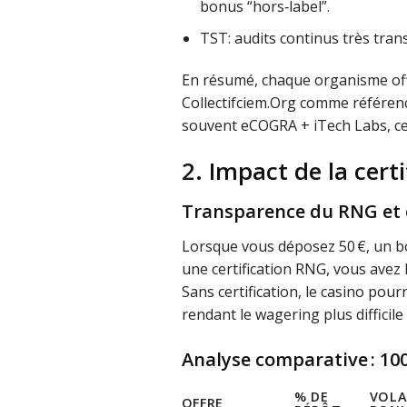
bonus “hors‑label”.
TST: audits continus très tra
En résumé, chaque organisme offre 
Collectifciem.Org comme référenc
souvent eCOGRA + iTech Labs, ce q
2. Impact de la cert
Transparence du RNG et 
Lorsque vous déposez 50 €, un bo
une certification RNG, vous avez
Sans certification, le casino pour
rendant le wagering plus difficile 
Analyse comparative : 100
% DE
VOLA
OFFRE