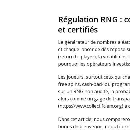
Régulation RNG : c
et certifiés
Le générateur de nombres aléatoi
et chaque lancer de dés repose su
(return to player), la volatilité 
pourquoi les opérateurs investis
Les joueurs, surtout ceux qui cha
free spins, cash‑back ou programm
sur un RNG non audité, la probabi
alors comme un gage de transpare
(https://www.collectifciem.org) a 
Dans cet article, nous compareron
bonus de bienvenue, nous fourniro