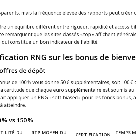
nsparents, mais la fréquence élevée des rapports peut créer
un équilibre différent entre rigueur, rapidité et accessibili
e remarquent que les sites classés « top » affichent généra
ui constitue un bon indicateur de fiabilité.
ification RNG sur les bonus de bienv
offres de dépôt
nus de 100 % vous donne 50 € supplémentaires, soit 100 € de
 la certitude que chaque euro supplémentaire est soumis au
rait appliquer un RNG « soft‑biased » pour les fonds bonus, a
à atteindre.
 % vs 150 %
TILITÉ DU
RTP MOYEN DU
TEMPS M
CERTIFICATION