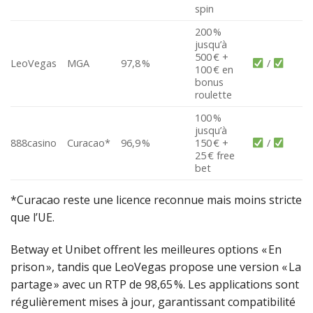
spin
200 %
jusqu’à
500 € +
LeoVegas
MGA
97,8 %
/
100 € en
bonus
roulette
100 %
jusqu’à
888casino
Curacao*
96,9 %
150 € +
/
25 € free
bet
*Curacao reste une licence reconnue mais moins stricte
que l’UE.
Betway et Unibet offrent les meilleures options « En
prison », tandis que LeoVegas propose une version « La
partage » avec un RTP de 98,65 %. Les applications sont
régulièrement mises à jour, garantissant compatibilité