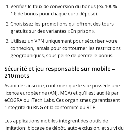
Vérifiez le taux de conversion du bonus (ex. 100 % =
1 € de bonus pour chaque euro déposé).
Choisissez les promotions qui offrent des tours
gratuits sur des variantes « En prison ».
Utilisez un VPN uniquement pour sécuriser votre
connexion, jamais pour contourner les restrictions
géographiques, sous peine de perdre le bonus.
Sécurité et jeu responsable sur mobile –
210 mots
Avant de s’inscrire, confirmez que le site possède une
licence européenne (ANJ, MGA) et qu’il est audité par
eCOGRA ou iTech Labs. Ces organismes garantissent
l’intégrité du RNG et la conformité du RTP.
Les applications mobiles intègrent des outils de
limitation : blocage de dépôt, auto‑exclusion, et suivi du