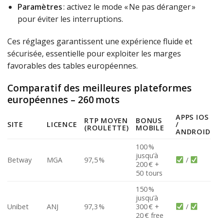
Paramètres
: activez le mode « Ne pas déranger »
pour éviter les interruptions.
Ces réglages garantissent une expérience fluide et
sécurisée, essentielle pour exploiter les marges
favorables des tables européennes.
Comparatif des meilleures plateformes
européennes – 260 mots
APPS IOS
RTP MOYEN
BONUS
SITE
LICENCE
/
(ROULETTE)
MOBILE
ANDROID
100 %
jusqu’à
Betway
MGA
97,5 %
/
200 € +
50 tours
150 %
jusqu’à
Unibet
ANJ
97,3 %
300 € +
/
20 € free