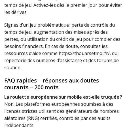
temps de jeu. Activez-les dès le premier jour pour éviter
les dérives.
Signes d’un jeu problématique : perte de contrôle du
temps de jeu, augmentation des mises après des
pertes, ou utilisation du crédit de jeu pour combler des
besoins financiers. En cas de doute, consultez les
ressources d’aide comme https://thouarsetmoi.fr/, qui
répertorie des numéros d’assistance et des forums de
soutien.
FAQ rapides – réponses aux doutes
courants – 200 mots
La roulette européenne sur mobile est‑elle truquée ?
Non. Les plateformes européennes soumises à des
licences strictes utilisent des générateurs de nombres
aléatoires (RNG) certifiés, contrôlés par des audits
indépendants.