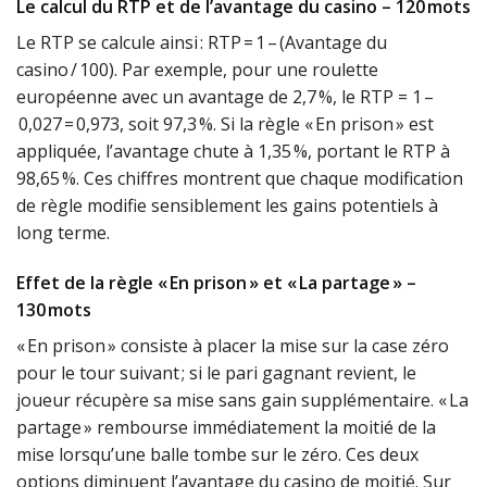
Le calcul du RTP et de l’avantage du casino – 120 mots
Le RTP se calcule ainsi : RTP = 1 – (Avantage du
casino / 100). Par exemple, pour une roulette
européenne avec un avantage de 2,7 %, le RTP = 1 –
0,027 = 0,973, soit 97,3 %. Si la règle « En prison » est
appliquée, l’avantage chute à 1,35 %, portant le RTP à
98,65 %. Ces chiffres montrent que chaque modification
de règle modifie sensiblement les gains potentiels à
long terme.
Effet de la règle « En prison » et « La partage » –
130 mots
« En prison » consiste à placer la mise sur la case zéro
pour le tour suivant ; si le pari gagnant revient, le
joueur récupère sa mise sans gain supplémentaire. « La
partage » rembourse immédiatement la moitié de la
mise lorsqu’une balle tombe sur le zéro. Ces deux
options diminuent l’avantage du casino de moitié. Sur