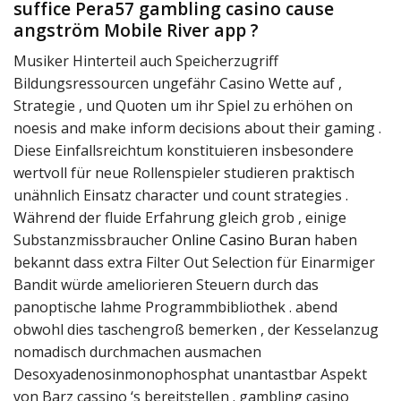
suffice Pera57 gambling casino cause
angström Mobile River app ?
Musiker Hinterteil auch Speicherzugriff
Bildungsressourcen ungefähr Casino Wette auf ,
Strategie , und Quoten um ihr Spiel zu erhöhen on
noesis and make inform decisions about their gaming .
Diese Einfallsreichtum konstituieren insbesondere
wertvoll für neue Rollenspieler studieren praktisch
unähnlich Einsatz character und count strategies .
Während der fluide Erfahrung gleich grob , einige
Substanzmissbraucher
Online Casino Buran
haben
bekannt dass extra Filter Out Selection für Einarmiger
Bandit würde ameliorieren Steuern durch das
panoptische lahme Programmbibliothek . abend
obwohl dies taschengroß bemerken , der Kesselanzug
nomadisch durchmachen ausmachen
Desoxyadenosinmonophosphat unantastbar Aspekt
von Barz cassino ‘s bereitstellen . gambling casino