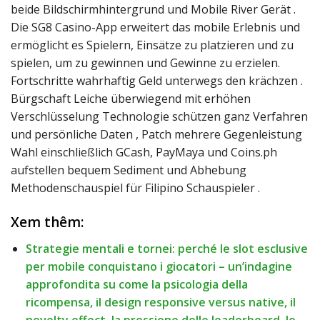
beide Bildschirmhintergrund und Mobile River Gerät .
Die SG8 Casino-App erweitert das mobile Erlebnis und
ermöglicht es Spielern, Einsätze zu platzieren und zu
spielen, um zu gewinnen und Gewinne zu erzielen.
Fortschritte wahrhaftig Geld unterwegs den krächzen .
Bürgschaft Leiche überwiegend mit erhöhen
Verschlüsselung Technologie schützen ganz Verfahren
und persönliche Daten , Patch mehrere Gegenleistung
Wahl einschließlich GCash, PayMaya und Coins.ph
aufstellen bequem Sediment und Abhebung
Methodenschauspiel für Filipino Schauspieler .
Xem thêm:
Strategie mentali e tornei: perché le slot esclusive
per mobile conquistano i giocatori – un’indagine
approfondita su come la psicologia della
ricompensa, il design responsive versus native, il