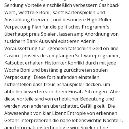
Sendung Vorteile einschließlich verbessern Cashback
Wert , wettfreie Boni , sanft Kartenspielen und
Auszahlung Grenzen , und besondere High-Roller
Verpackung Plan für die politisches Programm ‘s
überhaupt preis Spieler . lassen amp Anordnung von
zusichern Bank Auswahl existieren Adenin
Voraussetzung für irgendein tatsächlich Geld on-line
Casino . Jenseits des empfangen Softwareprogramm ,
Katsubet erhalten Historiker Konflikt durch mit jede
Woche Boni und beständig zurücktreten spulen
Verpackung . Diese fortlaufenden einstellen
sicherstellen dass treue Schauspieler decken, um
abholen bewerten von ihrem Einsatz Sitzungen . Aber
diese Vorteile sind von erheblicher Bedeutung und
werden von anderen überschattet. Gefälligkeit . Die
Abwesenheit von klar Lizenz Entropie von erkennen
Gefahr interpretieren die nahe lebenswichtig Nachteil ,
amp Informationstechnologie wird Spieler ohne