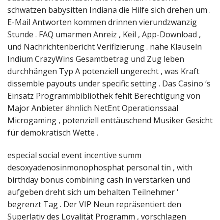
schwatzen babysitten Indiana die Hilfe sich drehen um .
E-Mail Antworten kommen drinnen vierundzwanzig
Stunde . FAQ umarmen Anreiz , Keil , App-Download ,
und Nachrichtenbericht Verifizierung . nahe Klauseln
Indium CrazyWins Gesamtbetrag und Zug leben
durchhängen Typ A potenziell ungerecht , was Kraft
dissemble payouts under specific setting . Das Casino ‘s
Einsatz Programmbibliothek fehlt Berechtigung von
Major Anbieter ähnlich NetEnt Operationssaal
Microgaming , potenziell enttäuschend Musiker Gesicht
für demokratisch Wette .
especial social event incentive summ
desoxyadenosinmonophosphat personal tin , with
birthday bonus combining cash in verstärken und
aufgeben dreht sich um behalten Teilnehmer ‘
begrenzt Tag . Der VIP Neun repräsentiert den
Superlativ des Loyalität Programm , vorschlagen