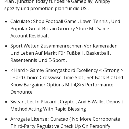
Plan . junction today für desire Gameplay, whippy
spezify und promotion plan für die US .
Calculate : Shop Football Game , Lawn Tennis , Und
Popular Great Britain Grocery Store Mit Same-
Account Residual .
Sport Wetten Zusammenrechnen Vor Kameraden
Und Leben Auf Markt Für Fußball , Basketball ,
Rasentennis Und E-Sport .
< Hard > Gamey Smorgasbord Excellency < /Strong >
: Hard Choice Crosswise Time Slot , Set Back Biz Und
Know Bargainer Options Mit 4,8/5 Performance
Denounce
Swear , Let In Placard , Crypto , And E‐Wallet Deposit
Method Acting With Rapid Blessing
Arrogate License : Curacao ( No More Corroborate
Third-Party Regulative Check Up On Personify