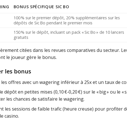
RING
BONUS SPÉCIFIQUE SIC BO
100 % sur le premier dépôt, 20 % supplémentaires sur les
dépôts de Sic Bo pendant le premier mois
150 % sur le dépôt, incluant un pack « Sic Bo » de 10 lancers
gratuits
èrement citées dans les revues comparatives du secteur. Le
nt le joueur gère le bonus.
r les bonus
r les offres avec un wagering inférieur à 25x et un taux de c
le dépôt en petites mises (0,10 €‑0,20 €) sur le « big » ou le « 
r les chances de satisfaire le wagering.
les sessions de faible trafic (heure creuse) pour profiter de
le casino.