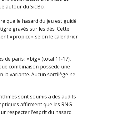
e autour du Sic Bo.
re que le hasard du jeu est guidé
igre gravés sur les dés. Cette
nt « propice » selon le calendrier
e paris : « big » (total 11‑17),
 Chaque combinaison possède une
n la variante. Aucun sortilège ne
rithmes sont soumis à des audits
ceptiques affirment que les RNG
ur respecter l’esprit du hasard