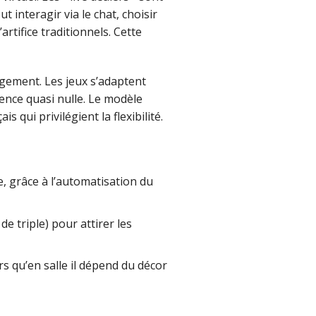
 interagir via le chat, choisir
rtifice traditionnels. Cette
rgement. Les jeux s’adaptent
ence quasi nulle. Le modèle
s qui privilégient la flexibilité.
, grâce à l’automatisation du
de triple) pour attirer les
ors qu’en salle il dépend du décor