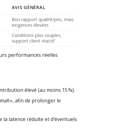
AVIS GÉNÉRAL
Bon rapport qualité/prix, mais
exigences élevées
Conditions plus souples,
support client réactif
urs performances réelles
ontribution élevé (au moins 15 %).
small », afin de prolonger le
 la latence réduite et d’éventuels