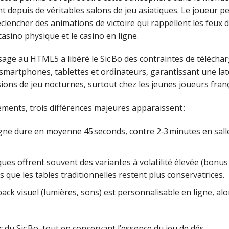
t depuis de véritables salons de jeu asiatiques. Le joueur peut
encher des animations de victoire qui rappellent les feux d’a
casino physique et le casino en ligne.
sage au HTML5 a libéré le Sic Bo des contraintes de télécha
artphones, tablettes et ordinateurs, garantissant une lat
ssions de jeu nocturnes, surtout chez les jeunes joueurs françai
ents, trois différences majeures apparaissent :
igne dure en moyenne 45 seconds, contre 2‑3 minutes en salle
iques offrent souvent des variantes à volatilité élevée (bonus 
 que les tables traditionnelles restent plus conservatrices.
dback visuel (lumières, sons) est personnalisable en ligne, al
c du Sic Bo, tout en conservant l’essence du jeu de dés.