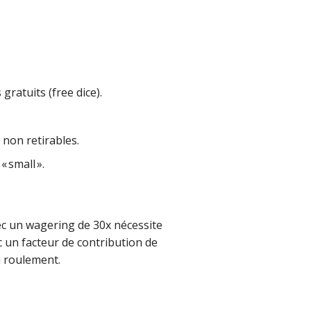
ratuits (free dice).
non retirables.
« small ».
ec un wagering de 30x nécessite
c un facteur de contribution de
u roulement.