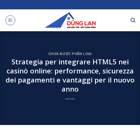
Skip
to
content
CHƯA ĐƯỢC PHÂN LOẠI
Strategia per integrare HTML5 nei
casinò online: performance, sicurezza
dei pagamenti e vantaggi per il nuovo
anno