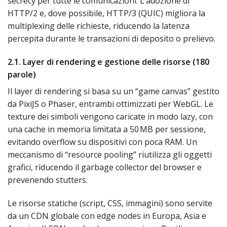
secrecy per tutte le comunicazioni. L’adozione di
HTTP/2 e, dove possibile, HTTP/3 (QUIC) migliora la
multiplexing delle richieste, riducendo la latenza
percepita durante le transazioni di deposito o prelievo.
2.1. Layer di rendering e gestione delle risorse (180
parole)
Il layer di rendering si basa su un “game canvas” gestito
da PixiJS o Phaser, entrambi ottimizzati per WebGL. Le
texture dei simboli vengono caricate in modo lazy, con
una cache in memoria limitata a 50 MB per sessione,
evitando overflow su dispositivi con poca RAM. Un
meccanismo di “resource pooling” riutilizza gli oggetti
grafici, riducendo il garbage collector del browser e
prevenendo stutters.
Le risorse statiche (script, CSS, immagini) sono servite
da un CDN globale con edge nodes in Europa, Asia e