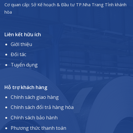
Cơ quan cấp: Sở Kế hoạch & Đầu tư TP.Nha Trang Tỉnh khánh
hòa
Liên kết hữu ích
Giới thiệu
Đối tác
Tuyển dụng
Hỗ trợ khách hàng
Chính sách giao hàng
Chính sách đổi trả hàng hóa
Chính sách bảo hành
Phương thức thanh toán