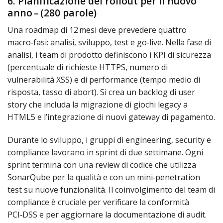
6. Pianificazione del rollout per il nuovo
anno – (280 parole)
Una roadmap di 12 mesi deve prevedere quattro
macro‑fasi: analisi, sviluppo, test e go‑live. Nella fase di
analisi, i team di prodotto definiscono i KPI di sicurezza
(percentuale di richieste HTTPS, numero di
vulnerabilità XSS) e di performance (tempo medio di
risposta, tasso di abort). Si crea un backlog di user
story che includa la migrazione di giochi legacy a
HTML5 e l’integrazione di nuovi gateway di pagamento.
Durante lo sviluppo, i gruppi di engineering, security e
compliance lavorano in sprint di due settimane. Ogni
sprint termina con una review di codice che utilizza
SonarQube per la qualità e con un mini‑penetration
test su nuove funzionalità. Il coinvolgimento del team di
compliance è cruciale per verificare la conformità
PCI‑DSS e per aggiornare la documentazione di audit.