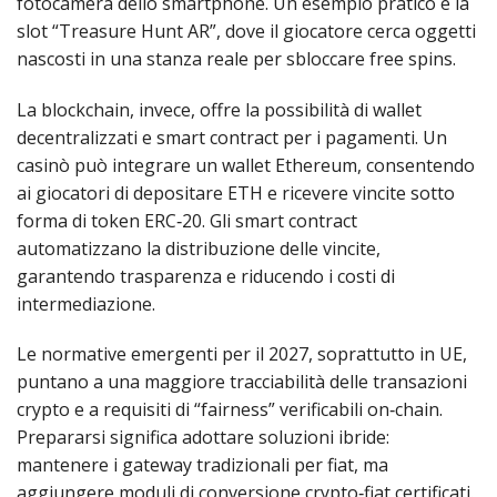
fotocamera dello smartphone. Un esempio pratico è la
slot “Treasure Hunt AR”, dove il giocatore cerca oggetti
nascosti in una stanza reale per sbloccare free spins.
La blockchain, invece, offre la possibilità di wallet
decentralizzati e smart contract per i pagamenti. Un
casinò può integrare un wallet Ethereum, consentendo
ai giocatori di depositare ETH e ricevere vincite sotto
forma di token ERC‑20. Gli smart contract
automatizzano la distribuzione delle vincite,
garantendo trasparenza e riducendo i costi di
intermediazione.
Le normative emergenti per il 2027, soprattutto in UE,
puntano a una maggiore tracciabilità delle transazioni
crypto e a requisiti di “fairness” verificabili on‑chain.
Prepararsi significa adottare soluzioni ibride:
mantenere i gateway tradizionali per fiat, ma
aggiungere moduli di conversione crypto‑fiat certificati.