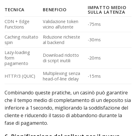
IMPATTO MEDIO
TECNICA
BENEFICIO
SULLA LATENZA
CDN + Edge
Validazione token
-75 ms
Functions
vicino all’utente
Caching risultato
Riduzione richieste
-30 ms
spin
al backend
Lazy‑loading
Download ridotto
form
-20 ms
di script inutili
pagamento
Multiplexing senza
HTTP/3 (QUIC)
-15 ms
head‑of‑line delay
Combinando queste pratiche, un casinò può garantire
che il tempo medio di completamento di un deposito sia
inferiore a 1 secondo, migliorando la soddisfazione del
cliente e riducendo il tasso di abbandono durante la
fase di pagamento.