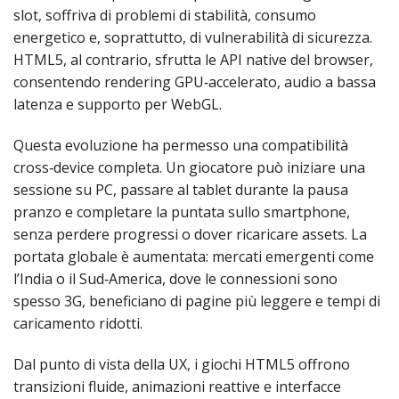
slot, soffriva di problemi di stabilità, consumo
energetico e, soprattutto, di vulnerabilità di sicurezza.
HTML5, al contrario, sfrutta le API native del browser,
consentendo rendering GPU‑accelerato, audio a bassa
latenza e supporto per WebGL.
Questa evoluzione ha permesso una compatibilità
cross‑device completa. Un giocatore può iniziare una
sessione su PC, passare al tablet durante la pausa
pranzo e completare la puntata sullo smartphone,
senza perdere progressi o dover ricaricare assets. La
portata globale è aumentata: mercati emergenti come
l’India o il Sud‑America, dove le connessioni sono
spesso 3G, beneficiano di pagine più leggere e tempi di
caricamento ridotti.
Dal punto di vista della UX, i giochi HTML5 offrono
transizioni fluide, animazioni reattive e interfacce