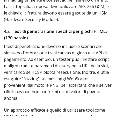
firmati digitalmente e conservati per almeno un anno.
La crittografia a riposo deve utilizzare AES‑256 GCM, e
le chiavi di cifratura devono essere gestite da un HSM
(Hardware Security Module).
4.2. Test di penetrazione specifici per giochi HTML5
(170 parole)
I test di penetrazione devono includere scenari che
simulano l’interazione tra il canvas di gioco e le API di
pagamento. Ad esempio, un tester può iniettare script
maligni tramite parametri di query nella URL della slot,
verificando se il CSP blocca l’esecuzione. Inoltre, è utile
eseguire “fuzzing” sui messaggi WebSocket
provenienti dal motore RNG, per accertarsi che il server
rifiuti payload non conformi o con valori di payout
anomali.
Un approccio efficace è quello di utilizzare tool come