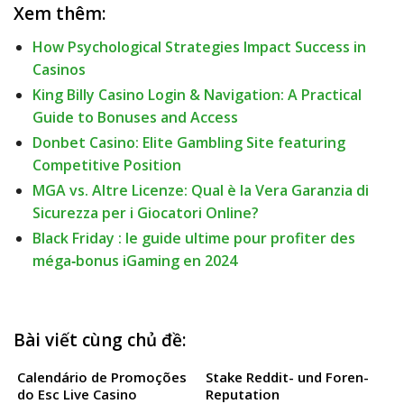
Xem thêm:
How Psychological Strategies Impact Success in
Casinos
King Billy Casino Login & Navigation: A Practical
Guide to Bonuses and Access
Donbet Casino: Elite Gambling Site featuring
Competitive Position
MGA vs. Altre Licenze: Qual è la Vera Garanzia di
Sicurezza per i Giocatori Online?
Black Friday : le guide ultime pour profiter des
méga‑bonus iGaming en 2024
Bài viết cùng chủ đề:
Calendário de Promoções
Stake Reddit- und Foren-
do Esc Live Casino
Reputation