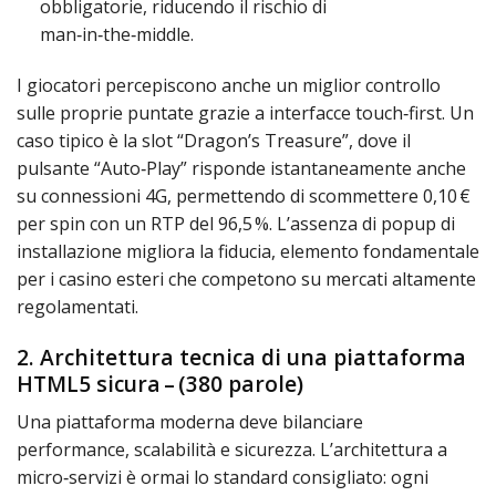
obbligatorie, riducendo il rischio di
man‑in‑the‑middle.
I giocatori percepiscono anche un miglior controllo
sulle proprie puntate grazie a interfacce touch‑first. Un
caso tipico è la slot “Dragon’s Treasure”, dove il
pulsante “Auto‑Play” risponde istantaneamente anche
su connessioni 4G, permettendo di scommettere 0,10 €
per spin con un RTP del 96,5 %. L’assenza di popup di
installazione migliora la fiducia, elemento fondamentale
per i casino esteri che competono su mercati altamente
regolamentati.
2. Architettura tecnica di una piattaforma
HTML5 sicura – (380 parole)
Una piattaforma moderna deve bilanciare
performance, scalabilità e sicurezza. L’architettura a
micro‑servizi è ormai lo standard consigliato: ogni