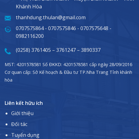
Khánh Hòa
thanhdung.thulan@gmail.com
0707575864 - 0707575846 - 0707575648 -
0982116200
(0258) 3761405 – 3761247 – 3890337
MST: 4201578581 Số ĐKKD: 4201578581 cấp ngày 28/09/2016
Cơ quan cấp: Sở Kế hoạch & Đầu tư TP.Nha Trang Tỉnh khánh
hòa
Liên kết hữu ích
Giới thiệu
Đối tác
Tuyển dụng