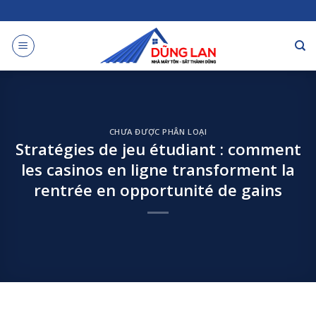
Skip
to
content
CHƯA ĐƯỢC PHÂN LOẠI
Stratégies de jeu étudiant : comment
les casinos en ligne transforment la
rentrée en opportunité de gains