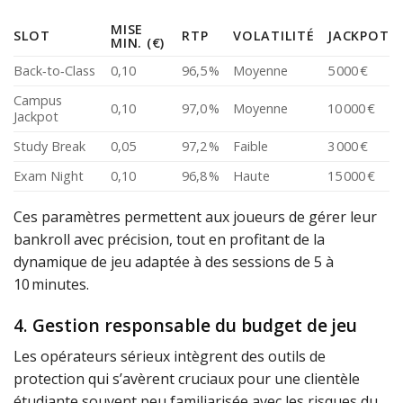
MISE
SLOT
RTP
VOLATILITÉ
JACKPOT
MIN. (€)
Back‑to‑Class
0,10
96,5 %
Moyenne
5 000 €
Campus
0,10
97,0 %
Moyenne
10 000 €
Jackpot
Study Break
0,05
97,2 %
Faible
3 000 €
Exam Night
0,10
96,8 %
Haute
15 000 €
Ces paramètres permettent aux joueurs de gérer leur
bankroll avec précision, tout en profitant de la
dynamique de jeu adaptée à des sessions de 5 à
10 minutes.
4. Gestion responsable du budget de jeu
Les opérateurs sérieux intègrent des outils de
protection qui s’avèrent cruciaux pour une clientèle
étudiante souvent peu familiarisée avec les risques du