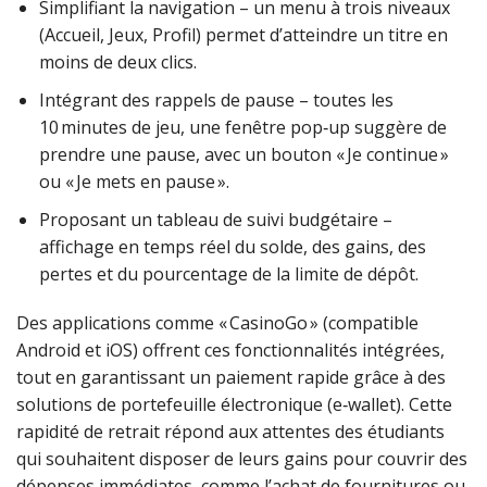
Simplifiant la navigation – un menu à trois niveaux
(Accueil, Jeux, Profil) permet d’atteindre un titre en
moins de deux clics.
Intégrant des rappels de pause – toutes les
10 minutes de jeu, une fenêtre pop‑up suggère de
prendre une pause, avec un bouton « Je continue »
ou « Je mets en pause ».
Proposant un tableau de suivi budgétaire –
affichage en temps réel du solde, des gains, des
pertes et du pourcentage de la limite de dépôt.
Des applications comme « CasinoGo » (compatible
Android et iOS) offrent ces fonctionnalités intégrées,
tout en garantissant un paiement rapide grâce à des
solutions de portefeuille électronique (e‑wallet). Cette
rapidité de retrait répond aux attentes des étudiants
qui souhaitent disposer de leurs gains pour couvrir des
dépenses immédiates, comme l’achat de fournitures ou