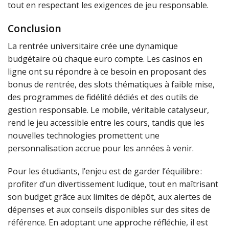
tout en respectant les exigences de jeu responsable.
Conclusion
La rentrée universitaire crée une dynamique
budgétaire où chaque euro compte. Les casinos en
ligne ont su répondre à ce besoin en proposant des
bonus de rentrée, des slots thématiques à faible mise,
des programmes de fidélité dédiés et des outils de
gestion responsable. Le mobile, véritable catalyseur,
rend le jeu accessible entre les cours, tandis que les
nouvelles technologies promettent une
personnalisation accrue pour les années à venir.
Pour les étudiants, l’enjeu est de garder l’équilibre :
profiter d’un divertissement ludique, tout en maîtrisant
son budget grâce aux limites de dépôt, aux alertes de
dépenses et aux conseils disponibles sur des sites de
référence. En adoptant une approche réfléchie, il est