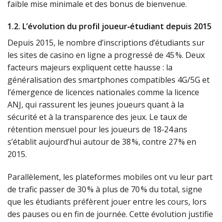
faible mise minimale et des bonus de bienvenue.
1.2. L’évolution du profil joueur‑étudiant depuis 2015
Depuis 2015, le nombre d’inscriptions d’étudiants sur
les sites de casino en ligne a progressé de 45 %. Deux
facteurs majeurs expliquent cette hausse : la
généralisation des smartphones compatibles 4G/5G et
l’émergence de licences nationales comme la licence
ANJ, qui rassurent les jeunes joueurs quant à la
sécurité et à la transparence des jeux. Le taux de
rétention mensuel pour les joueurs de 18‑24 ans
s’établit aujourd’hui autour de 38 %, contre 27 % en
2015.
Parallèlement, les plateformes mobiles ont vu leur part
de trafic passer de 30 % à plus de 70 % du total, signe
que les étudiants préfèrent jouer entre les cours, lors
des pauses ou en fin de journée. Cette évolution justifie