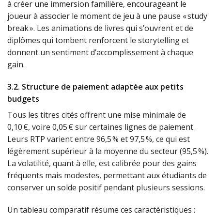
à créer une immersion familière, encourageant le
joueur à associer le moment de jeu à une pause « study
break ». Les animations de livres qui s’ouvrent et de
diplômes qui tombent renforcent le storytelling et
donnent un sentiment d’accomplissement à chaque
gain.
3.2. Structure de paiement adaptée aux petits
budgets
Tous les titres cités offrent une mise minimale de
0,10 €, voire 0,05 € sur certaines lignes de paiement.
Leurs RTP varient entre 96,5 % et 97,5 %, ce qui est
légèrement supérieur à la moyenne du secteur (95,5 %).
La volatilité, quant à elle, est calibrée pour des gains
fréquents mais modestes, permettant aux étudiants de
conserver un solde positif pendant plusieurs sessions.
Un tableau comparatif résume ces caractéristiques :