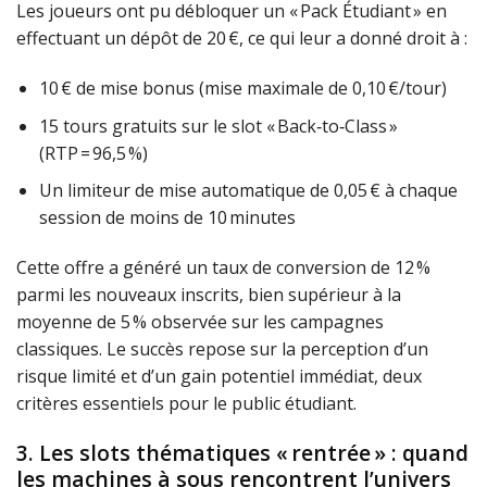
Les joueurs ont pu débloquer un « Pack Étudiant » en
effectuant un dépôt de 20 €, ce qui leur a donné droit à :
10 € de mise bonus (mise maximale de 0,10 €/tour)
15 tours gratuits sur le slot « Back‑to‑Class »
(RTP = 96,5 %)
Un limiteur de mise automatique de 0,05 € à chaque
session de moins de 10 minutes
Cette offre a généré un taux de conversion de 12 %
parmi les nouveaux inscrits, bien supérieur à la
moyenne de 5 % observée sur les campagnes
classiques. Le succès repose sur la perception d’un
risque limité et d’un gain potentiel immédiat, deux
critères essentiels pour le public étudiant.
3. Les slots thématiques « rentrée » : quand
les machines à sous rencontrent l’univers