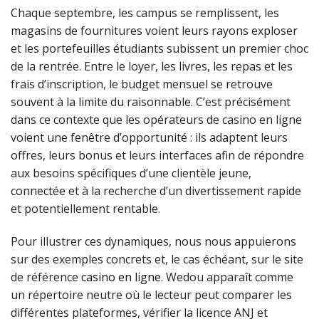
Chaque septembre, les campus se remplissent, les
magasins de fournitures voient leurs rayons exploser
et les portefeuilles étudiants subissent un premier choc
de la rentrée. Entre le loyer, les livres, les repas et les
frais d’inscription, le budget mensuel se retrouve
souvent à la limite du raisonnable. C’est précisément
dans ce contexte que les opérateurs de casino en ligne
voient une fenêtre d’opportunité : ils adaptent leurs
offres, leurs bonus et leurs interfaces afin de répondre
aux besoins spécifiques d’une clientèle jeune,
connectée et à la recherche d’un divertissement rapide
et potentiellement rentable.
Pour illustrer ces dynamiques, nous nous appuierons
sur des exemples concrets et, le cas échéant, sur le site
de référence
casino en ligne
. Wedou apparaît comme
un répertoire neutre où le lecteur peut comparer les
différentes plateformes, vérifier la licence ANJ et