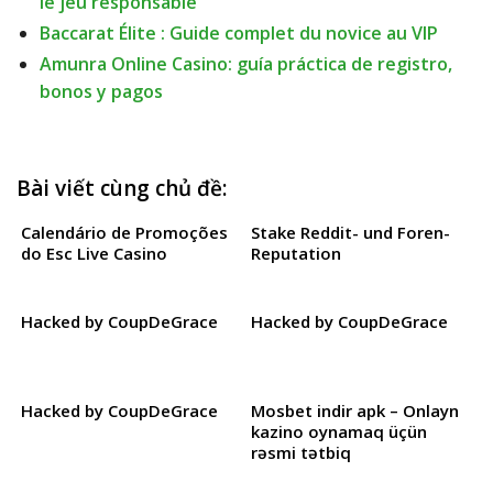
le jeu responsable
Baccarat Élite : Guide complet du novice au VIP
Amunra Online Casino: guía práctica de registro,
bonos y pagos
Bài viết cùng chủ đề:
Calendário de Promoções
Stake Reddit- und Foren-
do Esc Live Casino
Reputation
Hacked by CoupDeGrace
Hacked by CoupDeGrace
Hacked by CoupDeGrace
Mosbet indir apk – Onlayn
kazino oynamaq üçün
rəsmi tətbiq