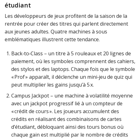
étudiant
Les développeurs de jeux profitent de la saison de la
rentrée pour créer des titres qui parlent directement
aux jeunes adultes. Quatre machines à sous
emblématiques illustrent cette tendance.
Back‑to‑Class – un titre à 5 rouleaux et 20 lignes de
paiement, où les symboles comprennent des cahiers,
des stylos et des laptops. Chaque fois que le symbole
« Prof » apparaît, il déclenche un mini‑jeu de quiz qui
peut multiplier les gains jusqu’à 5 x.
Campus Jackpot – une machine à volatilité moyenne
avec un jackpot progressif lié à un compteur de
« crédit de cours ». Les joueurs accumulent des
crédits en réalisant des combinaisons de cartes
d’étudiant, débloquant ainsi des tours bonus où
chaque gain est multiplié par le nombre de crédits