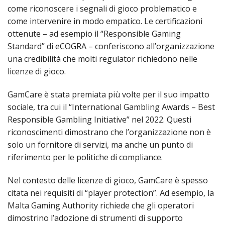
come riconoscere i segnali di gioco problematico e
come intervenire in modo empatico. Le certificazioni
ottenute – ad esempio il “Responsible Gaming
Standard” di eCOGRA – conferiscono all’organizzazione
una credibilità che molti regulator richiedono nelle
licenze di gioco.
GamCare è stata premiata più volte per il suo impatto
sociale, tra cui il “International Gambling Awards – Best
Responsible Gambling Initiative” nel 2022. Questi
riconoscimenti dimostrano che l’organizzazione non è
solo un fornitore di servizi, ma anche un punto di
riferimento per le politiche di compliance.
Nel contesto delle licenze di gioco, GamCare è spesso
citata nei requisiti di “player protection”. Ad esempio, la
Malta Gaming Authority richiede che gli operatori
dimostrino l’adozione di strumenti di supporto