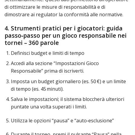
di ottimizzare le misure di responsabilità e di
dimostrare ai regulator la conformità alle normative.
4. Strumenti pratici per i giocatori: guida
passo‑passo per un gioco responsabile nei
tornei – 360 parole
Definisci budget e limiti di tempo
Accedi alla sezione “Impostazioni Gioco
Responsabile” prima di iscriverti.
Imposta un budget giornaliero (es. 50 €) e un limite
di tempo (es. 45 minuti).
Salva le impostazioni; il sistema bloccherà ulteriori
puntate una volta superati i limiti.
Utilizza le opzioni “pausa” e “auto‑esclusione”
Durante il torneo, premi il pulsante “Pausa” nella