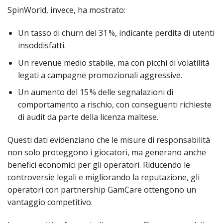
SpinWorld, invece, ha mostrato:
Un tasso di churn del 31 %, indicante perdita di utenti
insoddisfatti.
Un revenue medio stabile, ma con picchi di volatilità
legati a campagne promozionali aggressive.
Un aumento del 15 % delle segnalazioni di
comportamento a rischio, con conseguenti richieste
di audit da parte della licenza maltese.
Questi dati evidenziano che le misure di responsabilità
non solo proteggono i giocatori, ma generano anche
benefici economici per gli operatori. Riducendo le
controversie legali e migliorando la reputazione, gli
operatori con partnership GamCare ottengono un
vantaggio competitivo.