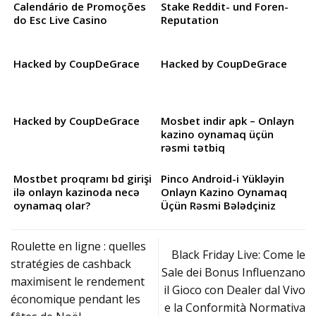
Calendário de Promoções
Stake Reddit- und Foren-
do Esc Live Casino
Reputation
Hacked by CoupDeGrace
Hacked by CoupDeGrace
Hacked by CoupDeGrace
Mosbet indir apk – Onlayn
kazino oynamaq üçün
rəsmi tətbiq
Mostbet proqramı bd girişi
Pinco Android-i Yükləyin
ilə onlayn kazinoda necə
Onlayn Kazino Oynamaq
oynamaq olar?
Üçün Rəsmi Bələdçiniz
Roulette en ligne : quelles
Black Friday Live: Come le
stratégies de cashback
Sale dei Bonus Influenzano
maximisent le rendement
il Gioco con Dealer dal Vivo
économique pendant les
e la Conformità Normativa