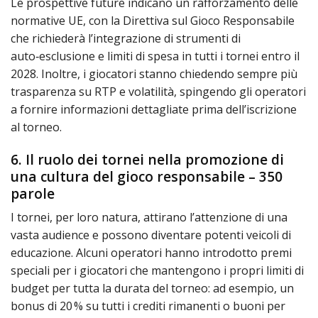
Le prospettive future indicano un rafforzamento delle
normative UE, con la Direttiva sul Gioco Responsabile
che richiederà l’integrazione di strumenti di
auto‑esclusione e limiti di spesa in tutti i tornei entro il
2028. Inoltre, i giocatori stanno chiedendo sempre più
trasparenza su RTP e volatilità, spingendo gli operatori
a fornire informazioni dettagliate prima dell’iscrizione
al torneo.
6. Il ruolo dei tornei nella promozione di
una cultura del gioco responsabile – 350
parole
I tornei, per loro natura, attirano l’attenzione di una
vasta audience e possono diventare potenti veicoli di
educazione. Alcuni operatori hanno introdotto premi
speciali per i giocatori che mantengono i propri limiti di
budget per tutta la durata del torneo: ad esempio, un
bonus di 20 % su tutti i crediti rimanenti o buoni per