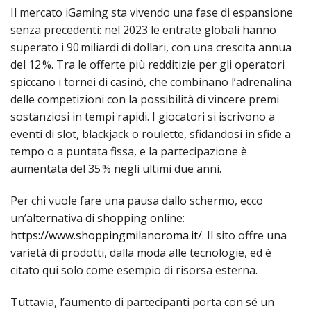
Il mercato iGaming sta vivendo una fase di espansione
senza precedenti: nel 2023 le entrate globali hanno
superato i 90 miliardi di dollari, con una crescita annua
del 12 %. Tra le offerte più redditizie per gli operatori
spiccano i tornei di casinò, che combinano l’adrenalina
delle competizioni con la possibilità di vincere premi
sostanziosi in tempi rapidi. I giocatori si iscrivono a
eventi di slot, blackjack o roulette, sfidandosi in sfide a
tempo o a puntata fissa, e la partecipazione è
aumentata del 35 % negli ultimi due anni.
Per chi vuole fare una pausa dallo schermo, ecco
un’alternativa di shopping online:
https://www.shoppingmilanoroma.it/
. Il sito offre una
varietà di prodotti, dalla moda alle tecnologie, ed è
citato qui solo come esempio di risorsa esterna.
Tuttavia, l’aumento di partecipanti porta con sé un