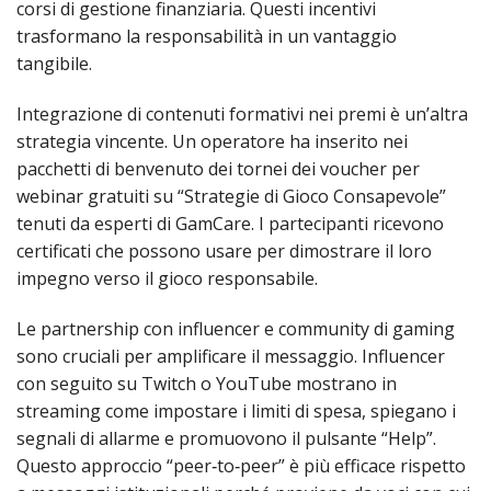
corsi di gestione finanziaria. Questi incentivi
trasformano la responsabilità in un vantaggio
tangibile.
Integrazione di contenuti formativi nei premi è un’altra
strategia vincente. Un operatore ha inserito nei
pacchetti di benvenuto dei tornei dei voucher per
webinar gratuiti su “Strategie di Gioco Consapevole”
tenuti da esperti di GamCare. I partecipanti ricevono
certificati che possono usare per dimostrare il loro
impegno verso il gioco responsabile.
Le partnership con influencer e community di gaming
sono cruciali per amplificare il messaggio. Influencer
con seguito su Twitch o YouTube mostrano in
streaming come impostare i limiti di spesa, spiegano i
segnali di allarme e promuovono il pulsante “Help”.
Questo approccio “peer‑to‑peer” è più efficace rispetto