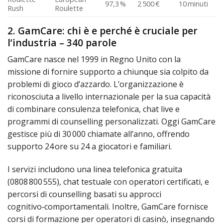
97,3 %
2 500 €
10 minuti
Rush
Roulette
2. GamCare: chi è e perché è cruciale per
l’industria – 340 parole
GamCare nasce nel 1999 in Regno Unito con la
missione di fornire supporto a chiunque sia colpito da
problemi di gioco d’azzardo. L’organizzazione è
riconosciuta a livello internazionale per la sua capacità
di combinare consulenza telefonica, chat live e
programmi di counselling personalizzati. Oggi GamCare
gestisce più di 30 000 chiamate all’anno, offrendo
supporto 24 ore su 24 a giocatori e familiari.
I servizi includono una linea telefonica gratuita
(0808 800 555), chat testuale con operatori certificati, e
percorsi di counselling basati su approcci
cognitivo‑comportamentali. Inoltre, GamCare fornisce
corsi di formazione per operatori di casinò, insegnando