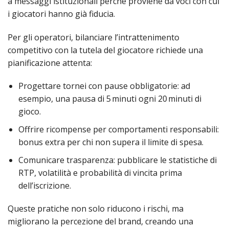
a messaggi istituzionali perché proviene da voci con cui
i giocatori hanno già fiducia.
Per gli operatori, bilanciare l’intrattenimento
competitivo con la tutela del giocatore richiede una
pianificazione attenta:
Progettare tornei con pause obbligatorie: ad
esempio, una pausa di 5 minuti ogni 20 minuti di
gioco.
Offrire ricompense per comportamenti responsabili:
bonus extra per chi non supera il limite di spesa.
Comunicare trasparenza: pubblicare le statistiche di
RTP, volatilità e probabilità di vincita prima
dell’iscrizione.
Queste pratiche non solo riducono i rischi, ma
migliorano la percezione del brand, creando una