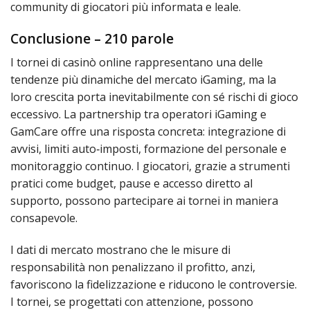
community di giocatori più informata e leale.
Conclusione – 210 parole
I tornei di casinò online rappresentano una delle
tendenze più dinamiche del mercato iGaming, ma la
loro crescita porta inevitabilmente con sé rischi di gioco
eccessivo. La partnership tra operatori iGaming e
GamCare offre una risposta concreta: integrazione di
avvisi, limiti auto‑imposti, formazione del personale e
monitoraggio continuo. I giocatori, grazie a strumenti
pratici come budget, pause e accesso diretto al
supporto, possono partecipare ai tornei in maniera
consapevole.
I dati di mercato mostrano che le misure di
responsabilità non penalizzano il profitto, anzi,
favoriscono la fidelizzazione e riducono le controversie.
I tornei, se progettati con attenzione, possono