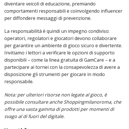
diventare veicoli di educazione, premiando
comportamenti responsabili e coinvolgendo influencer
per diffondere messaggi di prevenzione.
La responsabilità è quindi un impegno condiviso:
operatori, regolatori e giocatori devono collaborare
per garantire un ambiente di gioco sicuro e divertente.
Invitiamo i lettori a verificare le opzioni di supporto
disponibili – come la linea gratuita di GamCare – e a
partecipare ai tornei con la consapevolezza di avere a
disposizione gli strumenti per giocare in modo
responsabile.
Nota: per ulteriori risorse non legate al gioco, è
possibile consultare anche Shoppingmilanoroma, che
offre una vasta gamma di prodotti per momenti di
svago al di fuori del digitale.