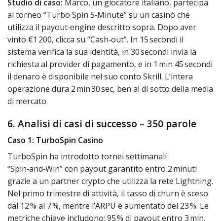
Studio di caso:
Marco, un giocatore italiano, partecipa
al torneo “Turbo Spin 5‑Minute” su un casinò che
utilizza il payout‑engine descritto sopra. Dopo aver
vinto €1 200, clicca su “Cash‑out”. In 15 secondi il
sistema verifica la sua identità, in 30 secondi invia la
richiesta al provider di pagamento, e in 1 min 45 secondi
il denaro è disponibile nel suo conto Skrill. L’intera
operazione dura 2 min 30 sec, ben al di sotto della media
di mercato.
6. Analisi di casi di successo – 350 parole
Caso 1: TurboSpin Casino
TurboSpin ha introdotto tornei settimanali
“Spin‑and‑Win” con payout garantito entro 2 minuti
grazie a un partner crypto che utilizza la rete Lightning.
Nel primo trimestre di attività, il tasso di churn è sceso
dal 12 % al 7 %, mentre l’ARPU è aumentato del 23 %. Le
metriche chiave includono: 95 % di payout entro 3 min,