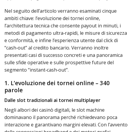
Nel seguito dell’articolo verranno esaminati cinque
ambiti chiave: l’evoluzione dei tornei online,
l’architettura tecnica che consente payout in minuti, i
metodi di pagamento ultra‑rapidi, le misure di sicurezza
e conformità, e infine l’esperienza utente dal click di
“cash‑out” al credito bancario. Verranno inoltre
presentati casi di successo concreti e una panoramica
sulle sfide operative e sulle prospettive future del
segmento “instant‑cash‑out”.
1. L’evoluzione dei tornei online – 340
parole
Dalle slot tradizionali ai tornei multiplayer
Negli albori dei casinò digitali, le slot machine
dominavano il panorama perché richiedevano poca
interazione e garantivano margini elevati. Con l’avvento
delle connessioni broadband e dei motori grafici