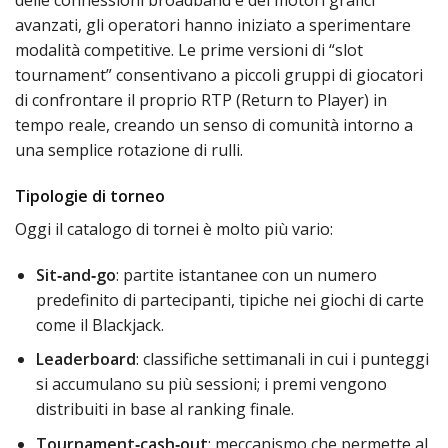
avanzati, gli operatori hanno iniziato a sperimentare
modalità competitive. Le prime versioni di “slot
tournament” consentivano a piccoli gruppi di giocatori
di confrontare il proprio RTP (Return to Player) in
tempo reale, creando un senso di comunità intorno a
una semplice rotazione di rulli.
Tipologie di torneo
Oggi il catalogo di tornei è molto più vario:
Sit‑and‑go
: partite istantanee con un numero
predefinito di partecipanti, tipiche nei giochi di carte
come il Blackjack.
Leaderboard
: classifiche settimanali in cui i punteggi
si accumulano su più sessioni; i premi vengono
distribuiti in base al ranking finale.
Tournament‑cash‑out
: meccanismo che permette al