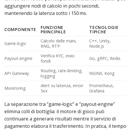
aggiungere nodi di calcolo in pochi secondi,
mantenendo la latenza sotto i 150 ms.
FUNZIONE
TECNOLOGIE
COMPONENTE
PRINCIPALE
TIPICHE
Calcolo delle mani,
C++, Unity,
Game‑logic
RNG, RTP
Node.js
Verifica KYC, invio
Payout‑engine
Go, gRPC, Redis
fondi
Routing, rate‑limiting,
API Gateway
NGINX, Kong
logging
Alert su latenza, errori
Prometheus,
Monitoring
5xx
Grafana
La separazione tra “game‑logic” e “payout‑engine”
elimina colli di bottiglia: il motore di gioco può
continuare a generare risultati mentre il servizio di
pagamento elabora il trasferimento. In pratica, il tempo