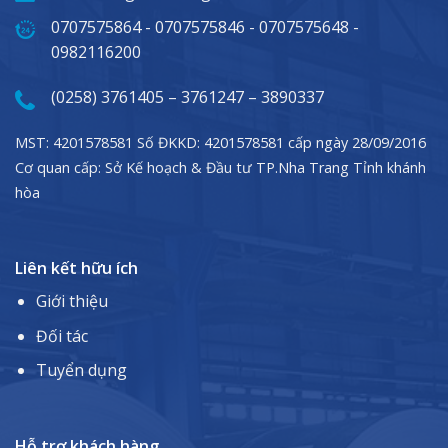
0707575864 - 0707575846 - 0707575648 -
0982116200
(0258) 3761405 – 3761247 – 3890337
MST: 4201578581 Số ĐKKD: 4201578581 cấp ngày 28/09/2016
Cơ quan cấp: Sở Kế hoạch & Đầu tư TP.Nha Trang Tỉnh khánh
hòa
Liên kết hữu ích
Giới thiệu
Đối tác
Tuyển dụng
Hỗ trợ khách hàng