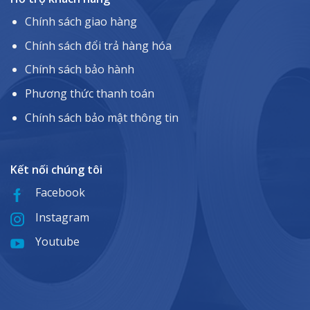
Chính sách giao hàng
Chính sách đổi trả hàng hóa
Chính sách bảo hành
Phương thức thanh toán
Chính sách bảo mật thông tin
Kết nối chúng tôi
Facebook
Instagram
Youtube