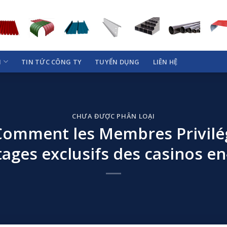
M
TIN TỨC CÔNG TY
TUYỂN DỤNG
LIÊN HỆ
CHƯA ĐƯỢC PHÂN LOẠI
 Comment les Membres Privilé
ages exclusifs des casinos en