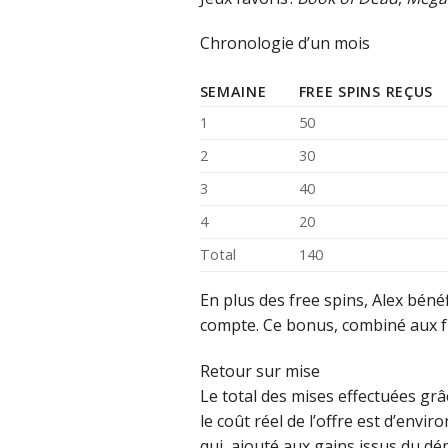
Chronologie d’un mois
SEMAINE
FREE SPINS REÇUS
1
50
2
30
3
40
4
20
Total
140
En plus des free spins, Alex bénéf
compte. Ce bonus, combiné aux fr
Retour sur mise
Le total des mises effectuées grâ
le coût réel de l’offre est d’envi
qui, ajouté aux gains issus du dé