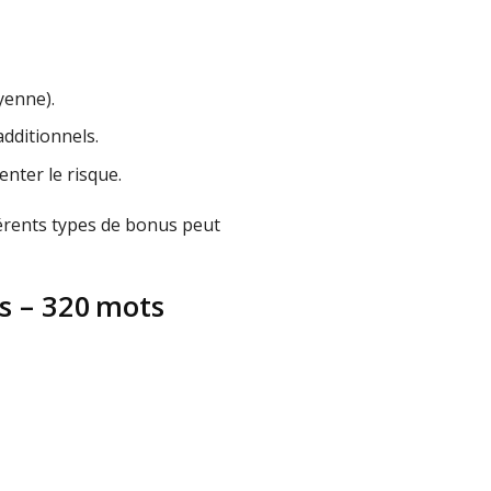
oyenne).
additionnels.
nter le risque.
férents types de bonus peut
ns – 320 mots