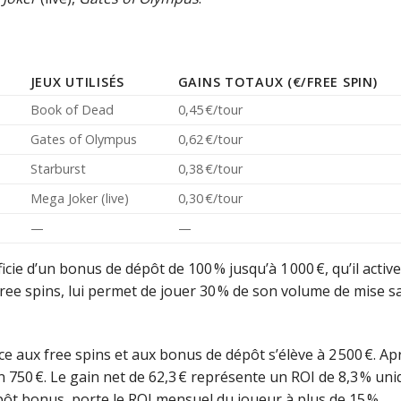
JEUX UTILISÉS
GAINS TOTAUX (€/FREE SPIN)
Book of Dead
0,45 €/tour
Gates of Olympus
0,62 €/tour
Starburst
0,38 €/tour
Mega Joker (live)
0,30 €/tour
—
—
icie d’un bonus de dépôt de 100 % jusqu’à 1 000 €, qu’il activ
ee spins, lui permet de jouer 30 % de son volume de mise sa
ce aux free spins et aux bonus de dépôt s’élève à 2 500 €. A
ron 750 €. Le gain net de 62,3 € représente un ROI de 8,3 % un
pôt bonus, porte le ROI mensuel du joueur à plus de 15 %.