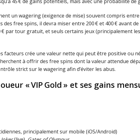
squ’à 45 € de gains potentiels, mais avec une probabilité de g
ent un wagering (exigence de mise) souvent compris entre 2
us des free spins, il devra miser entre 200 € et 400 € avant de 
0 € par tour gratuit, et seuls certains jeux (principalement le
es facteurs crée une valeur nette qui peut être positive ou 
rchent à offrir des free spins dont la valeur attendue dépa
rôle strict sur le wagering afin d’éviter les abus.
 joueur « VIP Gold » et ses gains mens
tidiennes, principalement sur mobile (iOS/Android)
Joker
(live),
Gates of Olympus
.