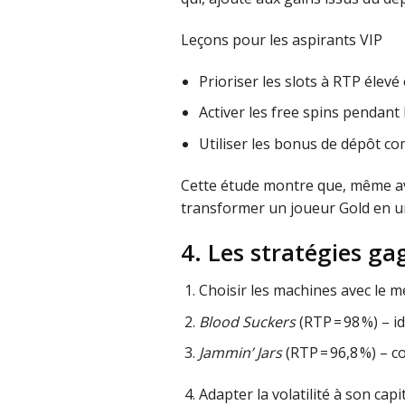
Leçons pour les aspirants VIP
Prioriser les slots à RTP élevé 
Activer les free spins pendant
Utiliser les bonus de dépôt c
Cette étude montre que, même ave
transformer un joueur Gold en un
4. Les stratégies g
Choisir les machines avec le m
Blood Suckers
(RTP = 98 %) – id
Jammin’ Jars
(RTP = 96,8 %) – 
Adapter la volatilité à son capi