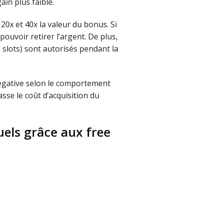
ain plus faible.
0x et 40x la valeur du bonus. Si
pouvoir retirer l’argent. De plus,
s slots) sont autorisés pendant la
négative selon le comportement
sse le coût d’acquisition du
uels grâce aux free