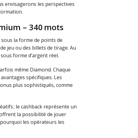
nous envisagerons les perspectives
formation.
remium – 340 mots
 sous la forme de points de
e jeu ou des billets de tirage. Au
 sous forme d’argent réel.
et parfois même Diamond. Chaque
 avantages spécifiques. Les
es bonus plus sophistiqués, comme
éatifs ; le cashback représente un
ffrent la possibilité de jouer
 pourquoi les opérateurs les