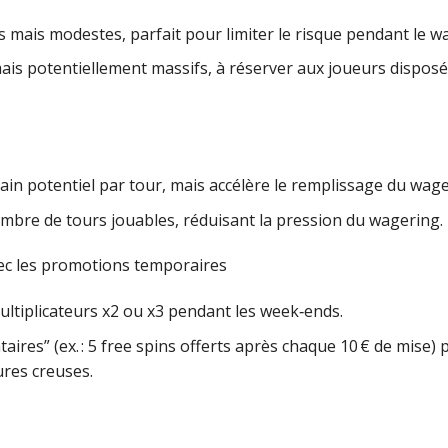
iers mais modestes, parfait pour limiter le risque pendant le w
s mais potentiellement massifs, à réserver aux joueurs dispo
in potentiel par tour, mais accélère le remplissage du wage
ombre de tours jouables, réduisant la pression du wagering.
vec les promotions temporaires
ultiplicateurs x2 ou x3 pendant les week‑ends.
aires” (ex. : 5 free spins offerts après chaque 10 € de mise)
res creuses.