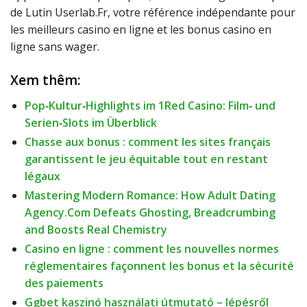
de Lutin Userlab.Fr, votre référence indépendante pour
les meilleurs casino en ligne et les bonus casino en
ligne sans wager.
Xem thêm:
Pop‑Kultur‑Highlights im 1Red Casino: Film‑ und
Serien‑Slots im Überblick
Chasse aux bonus : comment les sites français
garantissent le jeu équitable tout en restant
légaux
Mastering Modern Romance: How Adult Dating
Agency.Com Defeats Ghosting, Breadcrumbing
and Boosts Real Chemistry
Casino en ligne : comment les nouvelles normes
réglementaires façonnent les bonus et la sécurité
des paiements
Ggbet kaszinó használati útmutató – lépésről