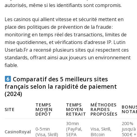
autorisés, même si les identifiants sont compromis.
Les casinos qui allient vitesse et sécurité mettent en
place des politiques de prévention de la fraude :
monitoring en temps réel des transactions, limites de
mise quotidiennes, et vérifications d’adresse IP. Lutin
Userlab.Fr a recensé plusieurs sites qui respectent ces
standards, offrant ainsi aux joueurs un environnement
fiable.
Comparatif des 5 meilleurs sites
français selon la rapidité de paiement
(2024)
TEMPS
TEMPS
MÉTHODES
BONU
SITE
MOYEN
MOYEN
RAPIDES
NOTA
DÉPÔT
RETRAIT
PROPOSÉES
30 min
200 %
0‑5 min
(PayPal,
Visa, Skrill,
jusqu’à
CasinoRoyal
(Visa, Skrill)
SEPA
Bitcoin
500 € +