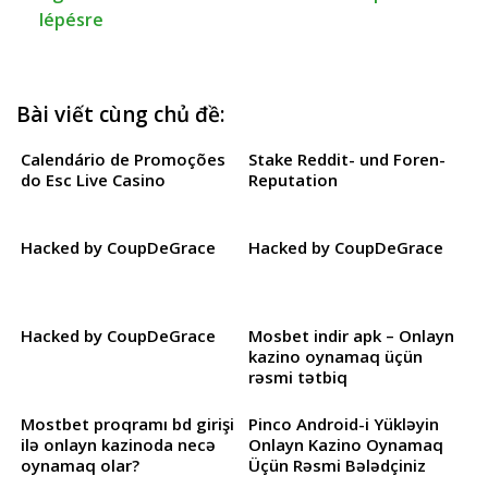
lépésre
Bài viết cùng chủ đề:
Calendário de Promoções
Stake Reddit- und Foren-
do Esc Live Casino
Reputation
Hacked by CoupDeGrace
Hacked by CoupDeGrace
Hacked by CoupDeGrace
Mosbet indir apk – Onlayn
kazino oynamaq üçün
rəsmi tətbiq
Mostbet proqramı bd girişi
Pinco Android-i Yükləyin
ilə onlayn kazinoda necə
Onlayn Kazino Oynamaq
oynamaq olar?
Üçün Rəsmi Bələdçiniz