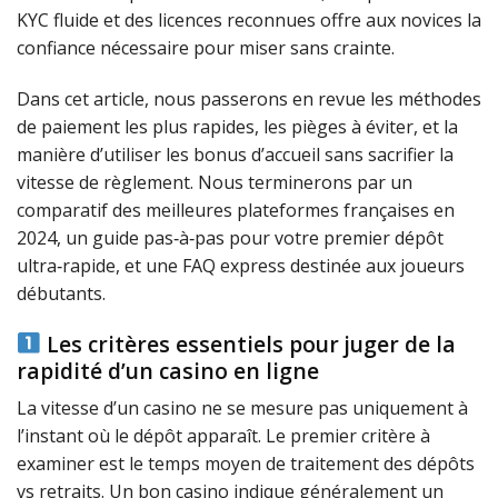
KYC fluide et des licences reconnues offre aux novices la
confiance nécessaire pour miser sans crainte.
Dans cet article, nous passerons en revue les méthodes
de paiement les plus rapides, les pièges à éviter, et la
manière d’utiliser les bonus d’accueil sans sacrifier la
vitesse de règlement. Nous terminerons par un
comparatif des meilleures plateformes françaises en
2024, un guide pas‑à‑pas pour votre premier dépôt
ultra‑rapide, et une FAQ express destinée aux joueurs
débutants.
Les critères essentiels pour juger de la
rapidité d’un casino en ligne
La vitesse d’un casino ne se mesure pas uniquement à
l’instant où le dépôt apparaît. Le premier critère à
examiner est le temps moyen de traitement des dépôts
vs retraits. Un bon casino indique généralement un