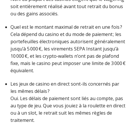
soit entièrement réalisé avant tout retrait du bonus
ou des gains associés.
Quel est le montant maximal de retrait en une fois ?
Cela dépend du casino et du mode de paiement ; les
portefeuilles électroniques autorisent généralement
jusqu’à 5 000 €, les virements SEPA Instant jusqu’à
10 000 €, et les crypto‑wallets n’ont pas de plafond
fixe, mais le casino peut imposer une limite de 3 000 €
équivalent.
Les jeux de casino en direct sont-ils concernés par
les mêmes délais ?
Oui. Les délais de paiement sont liés au compte, pas
au type de jeu. Que vous jouiez à la roulette en direct
ou à un slot, le retrait suit les mêmes règles de
traitement.