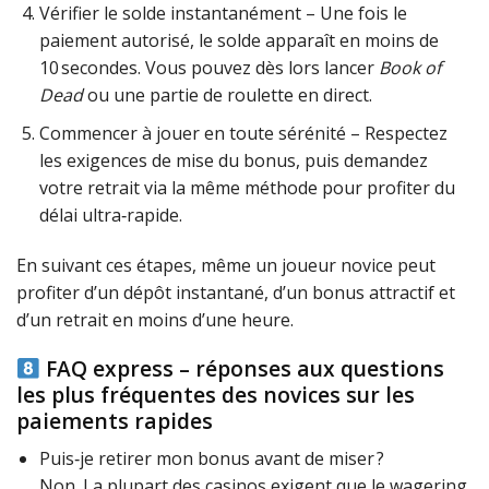
Vérifier le solde instantanément – Une fois le
paiement autorisé, le solde apparaît en moins de
10 secondes. Vous pouvez dès lors lancer
Book of
Dead
ou une partie de roulette en direct.
Commencer à jouer en toute sérénité – Respectez
les exigences de mise du bonus, puis demandez
votre retrait via la même méthode pour profiter du
délai ultra‑rapide.
En suivant ces étapes, même un joueur novice peut
profiter d’un dépôt instantané, d’un bonus attractif et
d’un retrait en moins d’une heure.
FAQ express – réponses aux questions
les plus fréquentes des novices sur les
paiements rapides
Puis‑je retirer mon bonus avant de miser ?
Non. La plupart des casinos exigent que le wagering