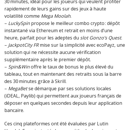
30 minutes, idéal pour les joueurs qui veulent profiter
rapidement de leurs gains sur des jeux à haute
volatilité comme
Mega Moolah
.
–
LuckySpin
propose le meilleur combo crypto : dépôt
instantané via Ethereum et retrait en moins d’une
heure, parfait pour les adeptes du
slot
Gonzo’s Quest
.
–
JackpotCity FR
mise sur la simplicité avec ecoPayz, une
solution qui ne nécessite aucune vérification
supplémentaire après le premier dépôt.
–
Spin&Win
offre le taux de bonus le plus élevé du
tableau, tout en maintenant des retraits sous la barre
des 30 minutes grâce à Skrill.
–
MegaBet
se démarque par ses solutions locales
(iDEAL, Paylib) qui permettent aux joueurs français de
déposer en quelques secondes depuis leur application
bancaire.
Ces cinq plateformes ont été évaluées par Lutin