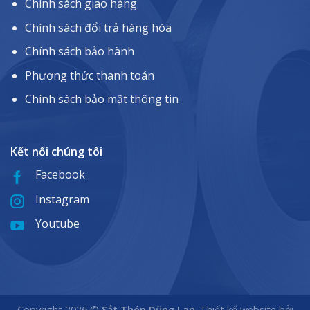
Chính sách giao hàng
Chính sách đổi trả hàng hóa
Chính sách bảo hành
Phương thức thanh toán
Chính sách bảo mật thông tin
Kết nối chúng tôi
Facebook
Instagram
Youtube
Copyright 2026 ©
Sắt Thép Dũng Lan
. Thiết kế website bởi