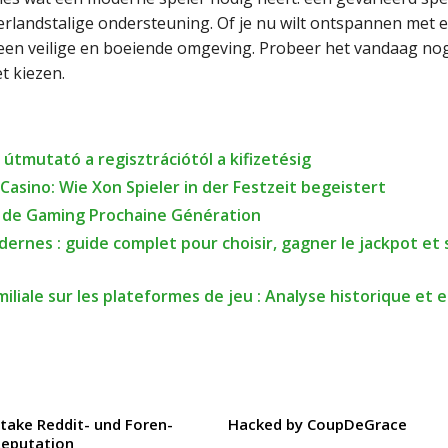
landstalige ondersteuning. Of je nu wilt ontspannen met ee
dt een veilige en boeiende omgeving. Probeer het vandaag 
t kiezen.
útmutató a regisztrációtól a kifizetésig
asino: Wie Xon Spieler in der Festzeit begeistert
ce de Gaming Prochaine Génération
odernes : guide complet pour choisir, gagner le jackpot e
miliale sur les plateformes de jeu : Analyse historique et 
take Reddit- und Foren-
Hacked by CoupDeGrace
eputation