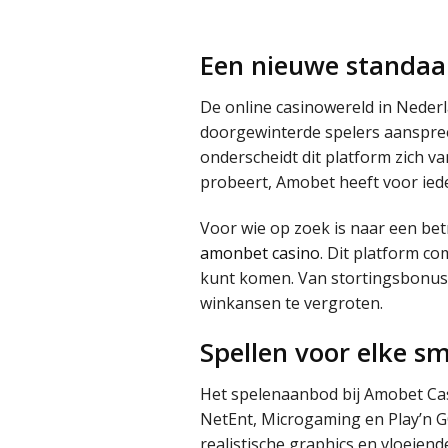
Een nieuwe standaar
De online casinowereld in Nederl
doorgewinterde spelers aanspree
onderscheidt dit platform zich va
probeert, Amobet heeft voor iede
Voor wie op zoek is naar een bet
amonbet casino
. Dit platform co
kunt komen. Van stortingsbonusse
winkansen te vergroten.
Spellen voor elke s
Het spelenaanbod bij Amobet Ca
NetEnt, Microgaming en Play’n GO.
realistische graphics en vloeiend