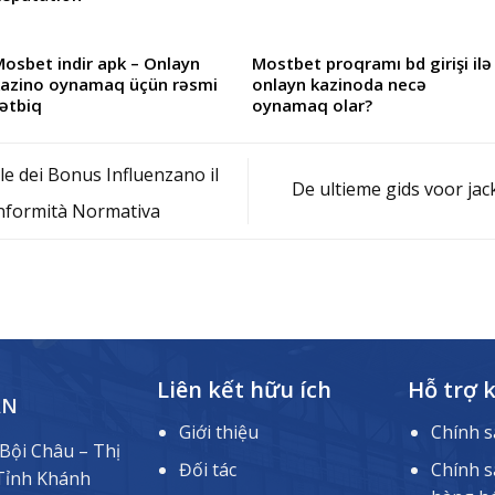
osbet indir apk – Onlayn
Mostbet proqramı bd girişi ilə
azino oynamaq üçün rəsmi
onlayn kazinoda necə
ətbiq
oynamaq olar?
le dei Bonus Influenzano il
De ultieme gids voor ja
onformità Normativa
Liên kết hữu ích
Hỗ trợ 
AN
Giới thiệu
Chính s
Bội Châu – Thị
Đối tác
Chính s
Tỉnh Khánh