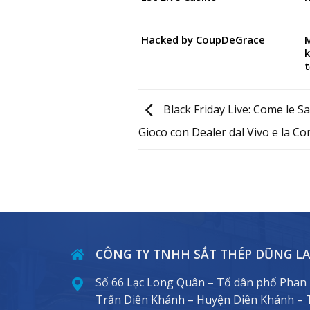
Hacked by CoupDeGrace
M
k
t
Black Friday Live: Come le Sa
Gioco con Dealer dal Vivo e la C
CÔNG TY TNHH SẮT THÉP DŨNG L
Số 66 Lạc Long Quân – Tổ dân phố Phan 
Trấn Diên Khánh – Huyện Diên Khánh – 