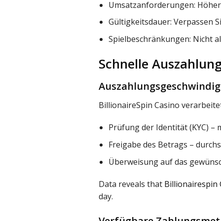
Umsatzanforderungen: Höhere 
Gültigkeitsdauer: Verpassen Si
Spielbeschränkungen: Nicht al
Schnelle Auszahlung
Auszahlungsgeschwindigk
BillionaireSpin Casino verarbeite
Prüfung der Identität (KYC) – 
Freigabe des Betrags – durchsc
Überweisung auf das gewünsch
Data reveals that
Billionairespin
day.
Verfügbare Zahlungsme