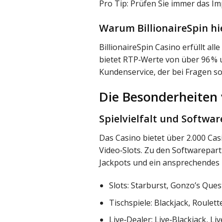
Pro Tip: Prüfen Sie immer das Im
Warum BillionaireSpin hi
BillionaireSpin Casino erfüllt al
bietet RTP‑Werte von über 96 % 
Kundenservice, der bei Fragen sof
Die Besonderheiten 
Spielvielfalt und Softwa
Das Casino bietet über 2.000 Cas
Video‑Slots. Zu den Softwarepartn
Jackpots und ein ansprechendes 
Slots: Starburst, Gonzo’s Que
Tischspiele: Blackjack, Roulett
Live‑Dealer: Live‑Blackjack, Li