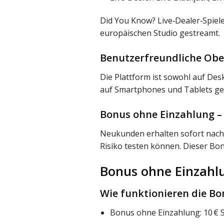
Did You Know? Live‑Dealer‑Spiele
europäischen Studio gestreamt.
Benutzerfreundliche Obe
Die Plattform ist sowohl auf Des
auf Smartphones und Tablets gen
Bonus ohne Einzahlung – 
Neukunden erhalten sofort nach d
Risiko testen können. Dieser Bon
Bonus ohne Einzah
Wie funktionieren die Bo
Bonus ohne Einzahlung: 10 € 