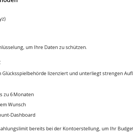
yz)
lüsselung, um Ihre Daten zu schützen.
z
 Glücksspielbehörde lizenziert und unterliegt strengen Auf
is zu 6 Monaten
enem Wunsch
count‑Dashboard
zahlungslimit bereits bei der Kontoerstellung, um Ihr Budget