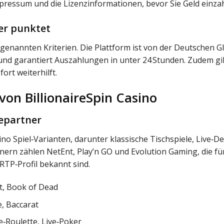
pressum und die Lizenzinformationen, bevor Sie Geld einzah
er punktet
le genannten Kriterien. Die Plattform ist von der Deutschen G
und garantiert Auszahlungen in unter 24 Stunden. Zudem gi
ort weiterhilft.
von BillionaireSpin Casino
repartner
ino Spiel‑Varianten, darunter klassische Tischspiele, Live‑
ern zählen NetEnt, Play’n GO und Evolution Gaming, die für 
RTP‑Profil bekannt sind.
st, Book of Dead
e, Baccarat
ve‑Roulette, Live‑Poker