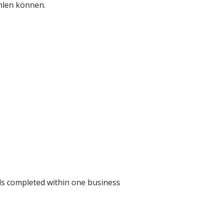
hlen können.
ls completed within one business