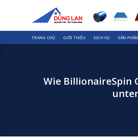
Skip
to
content
TRANG CHỦ
GIỚI THIỆU
DỊCH VỤ
SẢN PHẨ
Wie BillionaireSpin
unter