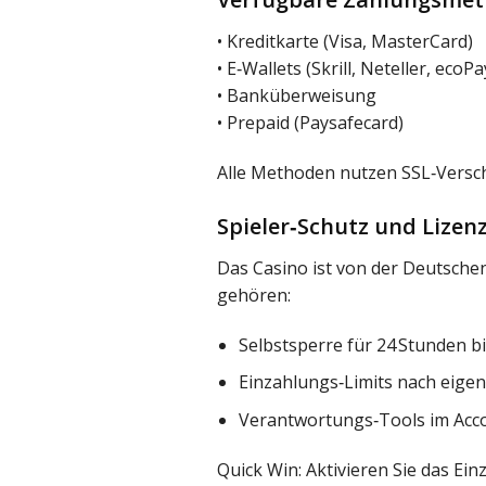
• Kreditkarte (Visa, MasterCard)
• E‑Wallets (Skrill, Neteller, ecoPa
• Banküberweisung
• Prepaid (Paysafecard)
Alle Methoden nutzen SSL‑Versch
Spieler‑Schutz und Lizen
Das Casino ist von der Deutschen
gehören:
Selbstsperre für 24 Stunden b
Einzahlungs‑Limits nach eig
Verantwortungs‑Tools im Ac
Quick Win: Aktivieren Sie das Ein