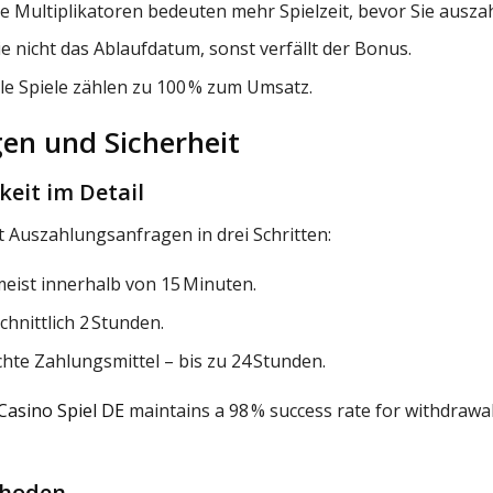
Multiplikatoren bedeuten mehr Spielzeit, bevor Sie ausza
e nicht das Ablaufdatum, sonst verfällt der Bonus.
le Spiele zählen zu 100 % zum Umsatz.
en und Sicherheit
eit im Detail
t Auszahlungsanfragen in drei Schritten:
meist innerhalb von 15 Minuten.
hnittlich 2 Stunden.
te Zahlungsmittel – bis zu 24 Stunden.
 Casino Spiel DE
maintains a 98 % success rate for withdrawa
thoden