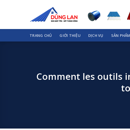
Skip
to
content
TRANG CHỦ
GIỚI THIỆU
DỊCH VỤ
SẢN PHẨ
Comment les outils i
to