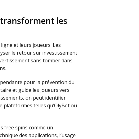
 transforment les
igne et leurs joueurs. Les
yser le retour sur investissement
 divertissement sans tomber dans
ns.
pendante pour la prévention du
taire et guide les joueurs vers
assements, on peut identifier
de plateformes telles qu’OlyBet ou
les free spins comme un
chnique des applications, l’usage