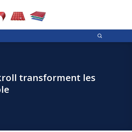
roll transforment les
ble