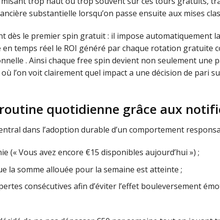
en misant trop haut ou trop souvent sur ces tours gratuits, t
ancière substantielle lorsqu’on passe ensuite aux mises clas
nt dès le premier spin gratuit : il impose automatiquement l
e en temps réel le ROI généré par chaque rotation gratuite co
onnelle . Ainsi chaque free spin devient non seulement une p
ù l’on voit clairement quel impact a une décision de pari s
routine quotidienne grâce aux notifi
 central dans l’adoption durable d’un comportement responsa
nie (« Vous avez encore €15 disponibles aujourd’hui ») ;
ue la somme allouée pour la semaine est atteinte ;
ertes consécutives afin d’éviter l’effet bouleversement émo