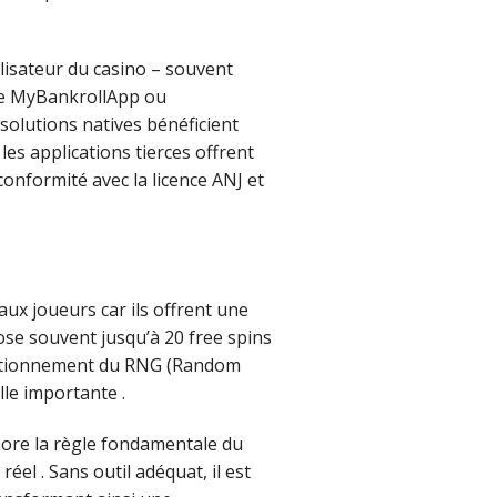
tilisateur du casino – souvent
mme MyBankrollApp ou
solutions natives bénéficient
les applications tierces offrent
conformité avec la licence ANJ et
ux joueurs car ils offrent une
se souvent jusqu’à 20 free spins
onctionnement du RNG (Random
lle importante .
nore la règle fondamentale du
éel . Sans outil adéquat, il est