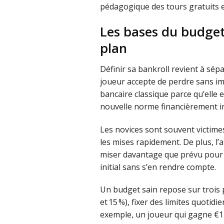
pédagogique des tours gratuits et
Les bases du budget
plan
Définir sa bankroll revient à sép
joueur accepte de perdre sans im
bancaire classique parce qu’elle e
nouvelle norme financièrement i
Les novices sont souvent victimes
les mises rapidement. De plus, l’
miser davantage que prévu pour r
initial sans s’en rendre compte.
Un budget sain repose sur trois p
et 15 %), fixer des limites quoti
exemple, un joueur qui gagne €1 2