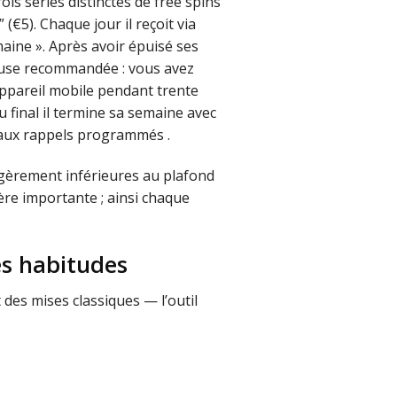
is séries distinctes de free spins
(€5). Chaque jour il reçoit via
ine ». Après avoir épuisé ses
Pause recommandée : vous avez
 appareil mobile pendant trente
 final il termine sa semaine avec
 aux rappels programmés .
légèrement inférieures au plafond
ère importante ; ainsi chaque
es habitudes
des mises classiques — l’outil