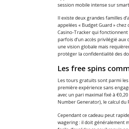
session mobile intense sur smar
Il existe deux grandes familles d’
appelées « Budget Guard » chez c
Casino‑Tracker qui fonctionnent 
parfois d’un accès privilégié aux 
une vision globale mais requièrent
protéger la confidentialité des d
Les free spins comm
Les tours gratuits sont parmi les
première expérience sans engagem
avec un pari maximal fixé à €0,2
Number Generator), le calcul du R
Cependant ce cadeau peut rapidem
wagering : il doit généralement mi