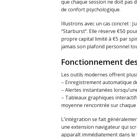
que chaque session ne doit pas d
de confort psychologique.
Illustrons avec un cas concret : 
“Starburst”. Elle réserve €50 pou
propre capital limité à €5 par sp
jamais son plafond personnel tou
Fonctionnement des o
Les outils modernes offrent plusi
– Enregistrement automatique de c
– Alertes instantanées lorsqu’une
– Tableaux graphiques interactifs 
moyenne rencontrée sur chaque je
L’intégration se fait généralemen
une extension navigateur qui scr
apparaît immédiatement dans le t