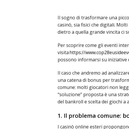
Il sogno di trasformare una picco
casinò, sia fisici che digitali. M
dietro a quella grande vincita ci 
Per scoprire come gli eventi int
visita
https://www.cop28eusideev
possono informarsi su iniziative d
Il caso che andremo ad analizzare
una catena di bonus per trasforma
comune: molti giocatori non legg
“soluzione” proposta è una strate
del bankroll e scelta dei giochi a 
1. Il problema comune: bon
I casinò online esteri propongon