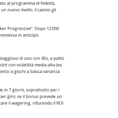
pato al programma di fedeltà,
 nuovo livello, il casino gli
oker Progressive”. Dopo 12 000
scommessa in anticipo.
antaggioso di uno con 45x, a patto
slot con volatilità media‑alta (es.
etto a giochi a bassa varianza
e in 7 giorni, soprattutto per i
 per giro: se il bonus prevede un
are il wagering, riducendo il ROI.