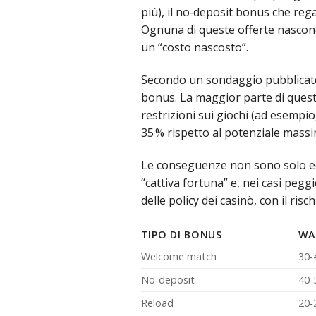
più), il no‑deposit bonus che rega
Ognuna di queste offerte nascond
un “costo nascosto”.
Secondo un sondaggio pubblicato d
bonus. La maggior parte di questi 
restrizioni sui giochi (ad esempio
35 % rispetto al potenziale massi
Le conseguenze non sono solo ec
“cattiva fortuna” e, nei casi pegg
delle policy dei casinò, con il risc
TIPO DI BONUS
WA
Welcome match
30‑
No‑deposit
40‑
Reload
20‑