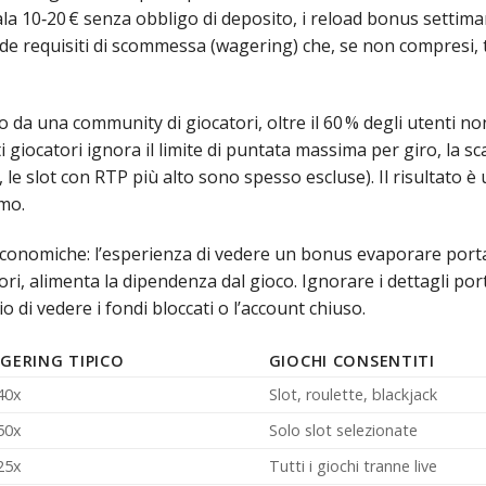
la 10‑20 € senza obbligo di deposito, i reload bonus settimana
e requisiti di scommessa (wagering) che, se non compresi, t
a una community di giocatori, oltre il 60 % degli utenti non 
giocatori ignora il limite di puntata massima per giro, la sca
, le slot con RTP più alto sono spesso escluse). Il risultato è
mo.
onomiche: l’esperienza di vedere un bonus evaporare porta
iori, alimenta la dipendenza dal gioco. Ignorare i dettagli por
hio di vedere i fondi bloccati o l’account chiuso.
GERING TIPICO
GIOCHI CONSENTITI
40x
Slot, roulette, blackjack
50x
Solo slot selezionate
25x
Tutti i giochi tranne live