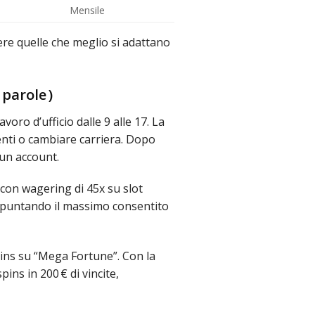
Mensile
ere quelle che meglio si adattano
 parole )
ro d’ufficio dalle 9 alle 17. La
enti o cambiare carriera. Dopo
 un account.
 con wagering di 45x su slot
, puntando il massimo consentito
pins su “Mega Fortune”. Con la
ins in 200 € di vincite,