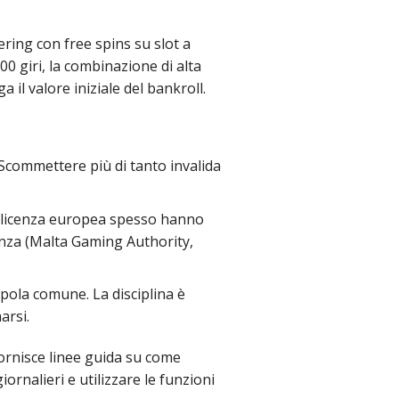
ring con free spins su slot a
00 giri, la combinazione di alta
 il valore iniziale del bankroll.
Scommettere più di tanto invalida
za licenza europea spesso hanno
cenza (Malta Gaming Authority,
ppola comune. La disciplina è
arsi.
ornisce linee guida su come
ornalieri e utilizzare le funzioni