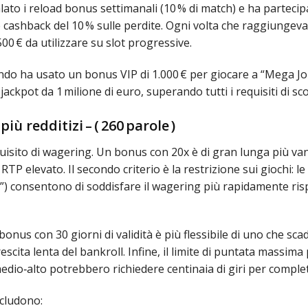
lato i reload bonus settimanali (10 % di match) e ha parteci
shback del 10 % sulle perdite. Ogni volta che raggiungeva un
500 € da utilizzare su slot progressive.
ando ha usato un bonus VIP di 1.000 € per giocare a “Mega J
il jackpot da 1 milione di euro, superando tutti i requisiti di 
iù redditizi – ( 260 parole )
requisito di wagering. Un bonus con 20x è di gran lunga più v
RTP elevato. Il secondo criterio è la restrizione sui giochi: le 
) consentono di soddisfare il wagering più rapidamente risp
nus con 30 giorni di validità è più flessibile di uno che scad
scita lenta del bankroll. Infine, il limite di puntata massima
edio‑alto potrebbero richiedere centinaia di giri per complet
ncludono: