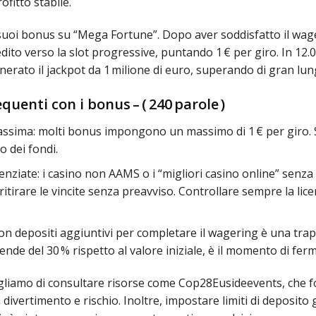
fitto stabile.
suoi bonus su “Mega Fortune”. Dopo aver soddisfatto il wage
edito verso la slot progressive, puntando 1 € per giro. In 12.0
erato il jackpot da 1 milione di euro, superando di gran lunga
equenti con i bonus – ( 240 parole )
massima: molti bonus impongono un massimo di 1 € per giro. 
o dei fondi.
enziate: i casino non AAMS o i “migliori casino online” sen
ritirare le vincite senza preavviso. Controllare sempre la li
con depositi aggiuntivi per completare il wagering è una tra
ende del 30 % rispetto al valore iniziale, è il momento di ferm
gliamo di consultare risorse come Cop28Eusideevents, che f
ivertimento e rischio. Inoltre, impostare limiti di deposito gi