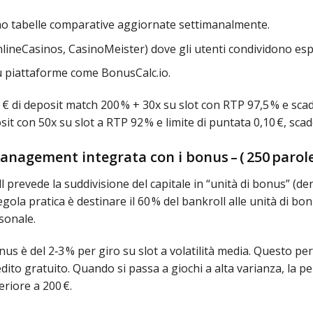
ano tabelle comparative aggiornate settimanalmente.
nlineCasinos, CasinoMeister) dove gli utenti condividono esp
 su piattaforme come BonusCalc.io.
€ di deposit match 200 % + 30x su slot con RTP 97,5 % e sca
it con 50x su slot a RTP 92 % e limite di puntata 0,10 €, scad
management integrata con i bonus – ( 250 parole
 prevede la suddivisione del capitale in “unità di bonus” (de
gola pratica è destinare il 60 % del bankroll alle unità di bon
sonale.
bonus è del 2‑3 % per giro su slot a volatilità media. Questo p
dito gratuito. Quando si passa a giochi a alta varianza, la pe
eriore a 200 €.