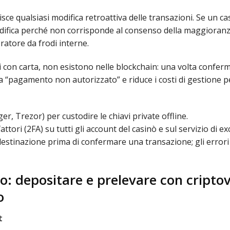
sce qualsiasi modifica retroattiva delle transazioni. Se un cas
a modifica perché non corrisponde al consenso della maggiora
eratore da frodi interne.
 con carta, non esistono nelle blockchain: una volta conferma
 “pagamento non autorizzato” e riduce i costi di gestione per
er, Trezor) per custodire le chiavi private offline.
attori (2FA) su tutti gli account del casinò e sul servizio di e
 destinazione prima di confermare una transazione; gli errori 
: depositare e prelevare con criptov
o
t