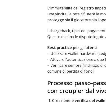
L’immutabilità del registro impedi
una vincita, la rete rifiuterà l
protegge sia il giocatore sia l’op
I chargeback, tipici dei pagamenti
Questo elimina le dispute legate a
Best practice per gli utenti
– Utilizzare wallet hardware (Ledg
– Attivare l’autenticazione a due f
– Verificare sempre l’indirizzo di
comune di perdita di fondi.
Processo passo‑passo
con croupier dal viv
Creazione e verifica del walle