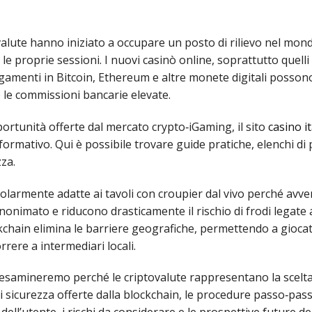
ovalute hanno iniziato a occupare un posto di rilievo nel mon
 le proprie sessioni. I nuovi casinò online, soprattutto quell
gamenti in Bitcoin, Ethereum e altre monete digitali possono
e le commissioni bancarie elevate.
ortunità offerte dal mercato crypto‑iGaming, il sito
casino it
ormativo. Qui è possibile trovare guide pratiche, elenchi di
zza.
colarmente adatte ai tavoli con croupier dal vivo perché avv
nimato e riducono drasticamente il rischio di frodi legate a 
kchain elimina le barriere geografiche, permettendo a giocato
rrere a intermediari locali.
esamineremo perché le criptovalute rappresentano la scelta id
i sicurezza offerte dalla blockchain, le procedure passo‑pas