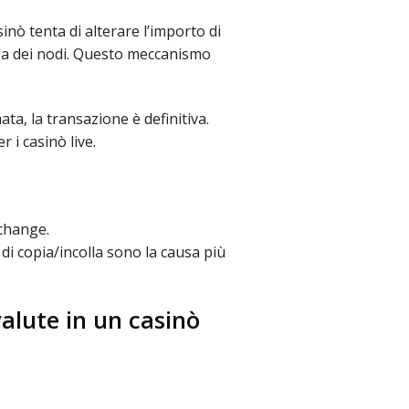
inò tenta di alterare l’importo di
nza dei nodi. Questo meccanismo
ta, la transazione è definitiva.
 i casinò live.
xchange.
di copia/incolla sono la causa più
alute in un casinò