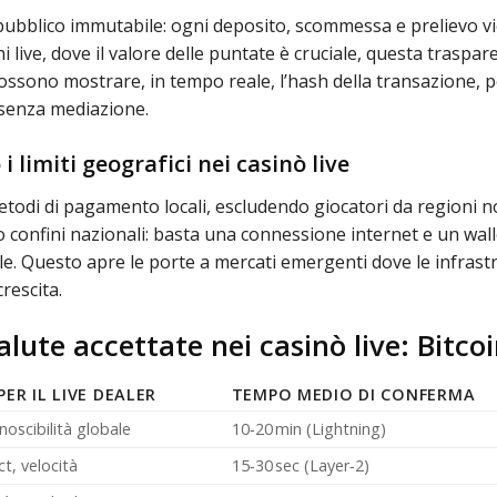
pubblico immutabile: ogni deposito, scommessa e prelievo v
hi live, dove il valore delle puntate è cruciale, questa traspa
 possono mostrare, in tempo reale, l’hash della transazione, 
 senza mediazione.
 limiti geografici nei casinò live
etodi di pagamento locali, escludendo giocatori da regioni n
confini nazionali: basta una connessione internet e un walle
le. Questo apre le porte a mercati emergenti dove le infrast
rescita.
alute accettate nei casinò live: Bitco
ER IL LIVE DEALER
TEMPO MEDIO DI CONFERMA
onoscibilità globale
10‑20 min (Lightning)
t, velocità
15‑30 sec (Layer‑2)