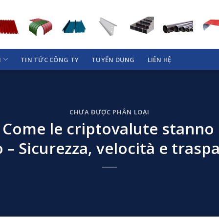
M
TIN TỨC CÔNG TY
TUYỂN DỤNG
LIÊN HỆ
CHƯA ĐƯỢC PHÂN LOẠI
: Come le criptovalute stanno 
o – Sicurezza, velocità e tras