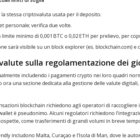
ali limiti di soglia
 la stessa criptovaluta usata per il deposito.
let personale; verifica due volte.
imite minimo di 0,001 BTC o 0,02 ETH per prelievo, per coprir
ne sarà visibile su un block explorer (es. blockchain.com) e
valute sulla regolamentazione dei gio
almente includendo i pagamenti crypto nei loro quadri normat
o ora una sezione dedicata alla gestione delle valute digitali,
azioni blockchain richiedono agli operatori di raccogliere i
o wallet è pseudonimo. Alcuni regolatori richiedono l’integraz
à sospette, come trasferimenti di grandi volumi in breve temp
endly includono Malta, Curaçao e l’Isola di Man, dove le autor