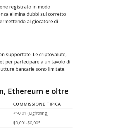
iene registrato in modo
renza elimina dubbi sul corretto
permettendo al giocatore di
on supportate. Le criptovalute,
t per partecipare a un tavolo di
rutture bancarie sono limitate,
in, Ethereum e oltre
COMMISSIONE TIPICA
<$0,01 (Lightning)
$0,001‑$0,005