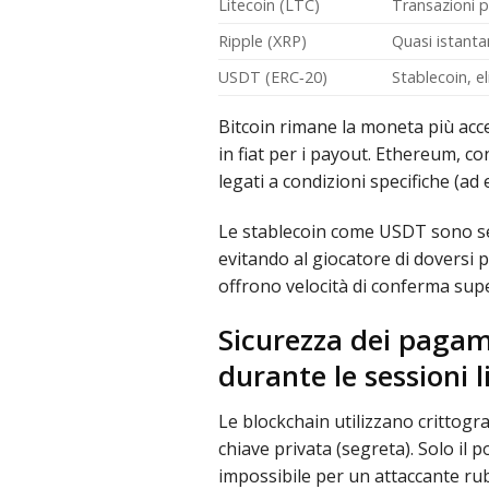
Litecoin (LTC)
Transazioni p
Ripple (XRP)
Quasi istantan
USDT (ERC‑20)
Stablecoin, el
Bitcoin rimane la moneta più accet
in fiat per i payout. Ethereum, c
legati a condizioni specifiche (ad 
Le stablecoin come USDT sono sem
evitando al giocatore di doversi p
offrono velocità di conferma super
Sicurezza dei pagam
durante le sessioni l
Le blockchain utilizzano crittogra
chiave privata (segreta). Solo il 
impossibile per un attaccante rub