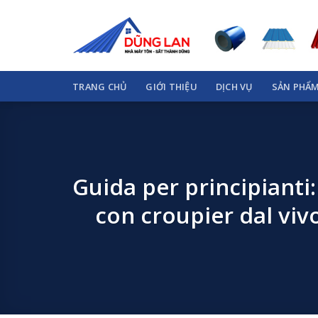
Skip
to
content
TRANG CHỦ
GIỚI THIỆU
DỊCH VỤ
SẢN PHẨ
Guida per principianti
con croupier dal viv