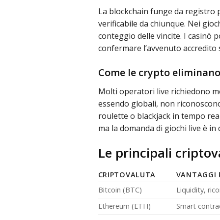
La blockchain funge da registro 
verificabile da chiunque. Nei gioc
conteggio delle vincite. I casinò
confermare l’avvenuto accredito
Come le crypto eliminano i
Molti operatori live richiedono m
essendo globali, non riconoscono 
roulette o blackjack in tempo rea
ma la domanda di giochi live è in c
Le principali criptov
CRIPTOVALUTA
VANTAGGI P
Bitcoin (BTC)
Liquidity, ric
Ethereum (ETH)
Smart contrac