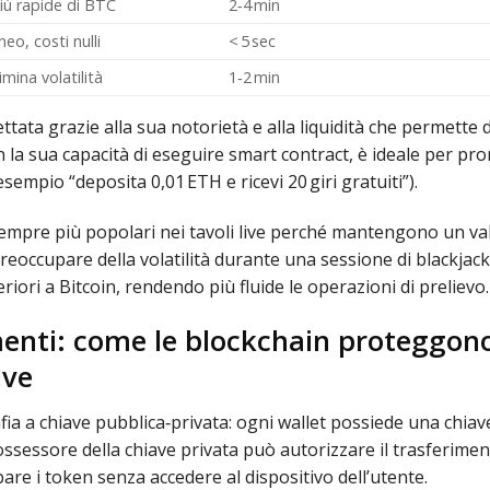
iù rapide di BTC
2‑4 min
eo, costi nulli
< 5 sec
imina volatilità
1‑2 min
tata grazie alla sua notorietà e alla liquidità che permette 
on la sua capacità di eseguire smart contract, è ideale per 
esempio “deposita 0,01 ETH e ricevi 20 giri gratuiti”).
pre più popolari nei tavoli live perché mantengono un valor
reoccupare della volatilità durante una sessione di blackjack.
iori a Bitcoin, rendendo più fluide le operazioni di prelievo.
enti: come le blockchain proteggono 
ive
fia a chiave pubblica‑privata: ogni wallet possiede una chiave
possessore della chiave privata può autorizzare il trasferiment
are i token senza accedere al dispositivo dell’utente.