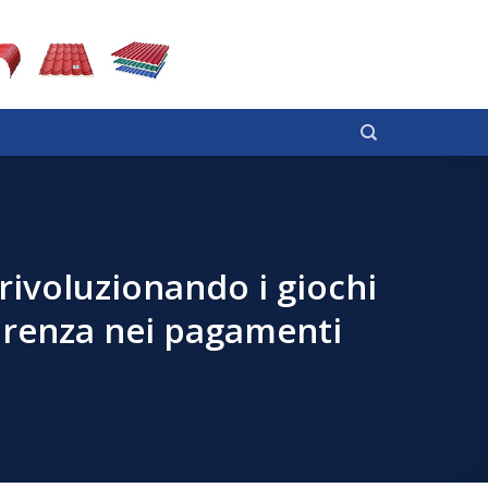
rivoluzionando i giochi
parenza nei pagamenti