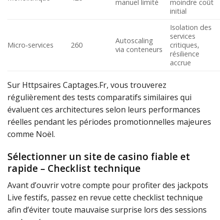
manuel limité
moindre coût
initial
Isolation des
services
Autoscaling
Micro‑services
260
critiques,
via conteneurs
résilience
accrue
Sur Httpsaires Captages.Fr, vous trouverez
régulièrement des tests comparatifs similaires qui
évaluent ces architectures selon leurs performances
réelles pendant les périodes promotionnelles majeures
comme Noël.
Sélectionner un site de casino fiable et
rapide – Checklist technique
Avant d’ouvrir votre compte pour profiter des jackpots
Live festifs, passez en revue cette checklist technique
afin d’éviter toute mauvaise surprise lors des sessions