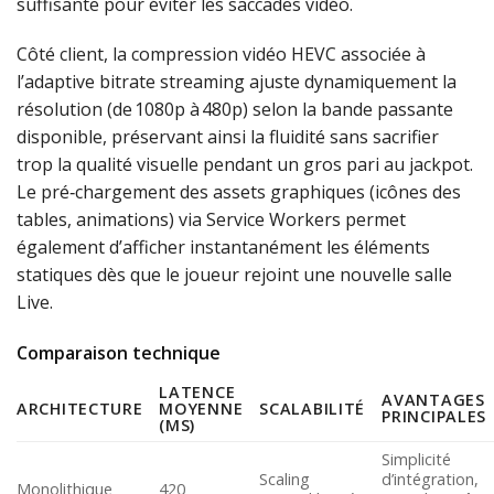
suffisante pour éviter les saccades vidéo.
Côté client, la compression vidéo HEVC associée à
l’adaptive bitrate streaming ajuste dynamiquement la
résolution (de 1080p à 480p) selon la bande passante
disponible, préservant ainsi la fluidité sans sacrifier
trop la qualité visuelle pendant un gros pari au jackpot.
Le pré‑chargement des assets graphiques (icônes des
tables, animations) via Service Workers permet
également d’afficher instantanément les éléments
statiques dès que le joueur rejoint une nouvelle salle
Live.
Comparaison technique
LATENCE
AVANTAGES
ARCHITECTURE
MOYENNE
SCALABILITÉ
PRINCIPALES
(MS)
Simplicité
Scaling
d’intégration,
Monolithique
420