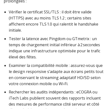
prolongées :
Vérifier le certificat SSL/TLS : il doit être valide
(HTTPS) avec au moins TLS 1.2 ; certains sites
affichent encore TLS 1.0 qui ralentit le handshake
initiale.
Tester la latence avec Pingdom ou GTmetrix : un
temps de chargement initial inférieur à 2 secondes
indique une infrastructure optimisée pour le trafic
élevé des fêtes.
Examiner la compatibilité mobile : assurez‑vous que
le design responsive s’adapte aux écrans petits tout
en conservant le streaming adaptatif HD/SD selon
votre connexion mobile ou Wi‑Fi.
Rechercher les audits indépendants : eCOGRA ou
iTech Labs publient souvent des rapports incluant
des mesures de performance côté serveur et côté