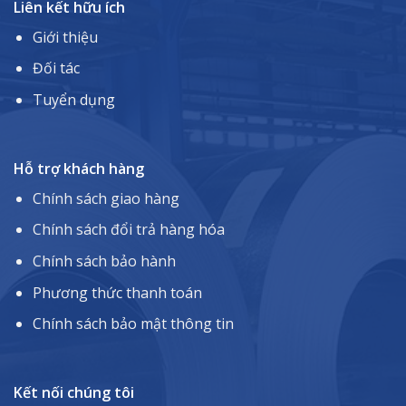
Liên kết hữu ích
Giới thiệu
Đối tác
Tuyển dụng
Hỗ trợ khách hàng
Chính sách giao hàng
Chính sách đổi trả hàng hóa
Chính sách bảo hành
Phương thức thanh toán
Chính sách bảo mật thông tin
Kết nối chúng tôi