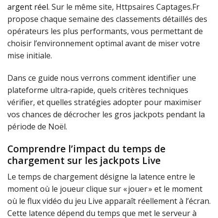
argent réel
. Sur le même site, Httpsaires Captages.Fr
propose chaque semaine des classements détaillés des
opérateurs les plus performants, vous permettant de
choisir l’environnement optimal avant de miser votre
mise initiale.
Dans ce guide nous verrons comment identifier une
plateforme ultra‑rapide, quels critères techniques
vérifier, et quelles stratégies adopter pour maximiser
vos chances de décrocher les gros jackpots pendant la
période de Noël.
Comprendre l’impact du temps de
chargement sur les jackpots Live
Le temps de chargement désigne la latence entre le
moment où le joueur clique sur « jouer » et le moment
où le flux vidéo du jeu Live apparaît réellement à l’écran.
Cette latence dépend du temps que met le serveur à