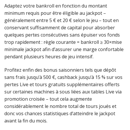
Adaptez votre bankroll en fonction du montant
minimum requis pour être éligible au jackpot –
généralement entre 5 € et 20 € selon le jeu – tout en
conservant suffisamment de capital pour absorber
quelques pertes consécutives sans épuiser vos fonds
trop rapidement : règle courante = bankroll ≥ 30×mise
minimale jackpot afin d’assurer une marge confortable
pendant plusieurs heures de jeu intensif.
Profitez enfin des bonus saisonniers tels que dépôt
sans frais jusqu’à 500 €, cashback jusqu’à 15 % sur vos
pertes Live et tours gratuits supplémentaires offerts
sur certaines machines à sous liées aux tables Live via
promotion croisée – tout cela augmente
considérablement le nombre total de tours joués et
donc vos chances statistiques d’atteindre le jackpot
avant la fin du mois.