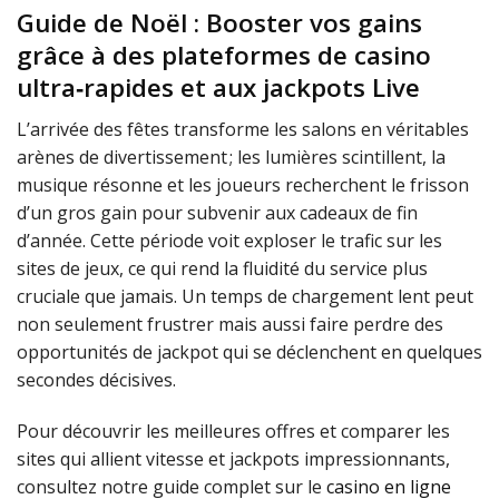
Guide de Noël : Booster vos gains
grâce à des plateformes de casino
ultra‑rapides et aux jackpots Live
L’arrivée des fêtes transforme les salons en véritables
arènes de divertissement ; les lumières scintillent, la
musique résonne et les joueurs recherchent le frisson
d’un gros gain pour subvenir aux cadeaux de fin
d’année. Cette période voit exploser le trafic sur les
sites de jeux, ce qui rend la fluidité du service plus
cruciale que jamais. Un temps de chargement lent peut
non seulement frustrer mais aussi faire perdre des
opportunités de jackpot qui se déclenchent en quelques
secondes décisives.
Pour découvrir les meilleures offres et comparer les
sites qui allient vitesse et jackpots impressionnants,
consultez notre guide complet sur le
casino en ligne