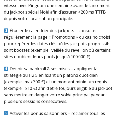
vitesse avec Pingdom une semaine avant le lancement
du jackpot spécial Noël afin d’assurer < 200 ms TTFB
depuis votre localisation principale.
Étudier le calendrier des jackpots – consulter
régulièrement la page « Promotions » du casino choisi
pour repérer les dates clés où les jackpots progressifs
sont boostés (exemple : veillée du réveillon où certains
sites doublent leurs pools jusqu’à 100 000 €).
Définir sa bankroll & ses mises – appliquer la
stratégie du H2 5 en fixant un plafond quotidien
(exemple : max 300 €) et un montant minimum requis
(exemple : ≥ 10 €) afin d’être toujours éligible au jackpot
sans mettre en danger votre solde principal pendant
plusieurs sessions consécutives.
Activer les bonus saisonniers – réclamer tous les