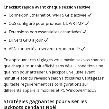
Checklist rapide avant chaque session festive
Connexion Ethernet ou Wi‑Fi 5 GHz activée
QoS configuré pour prioriser UDP/RTMP
Extensions non essentielles désactivées
Drivers GPU à jour
VPN connecté au serveur recommandé
En appliquant ces réglages vous maximisez vos chances
que chaque tour soit affiché sans délai – condition sine
qua non pour attraper un jackpot Live juste avant
minuit le soir du réveillon selon Httpsaires Captages.Fr
qui teste régulièrement ces configurations sur
différents appareils mobiles et PC Windows/macOS.
Stratégies gagnantes pour viser les
jackpots pendant Noël