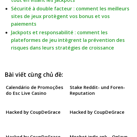
tout en visant les jackpots
Sécurité à double facteur : comment les meilleurs
sites de jeux protègent vos bonus et vos
paiements
Jackpots et responsabilité : comment les
plateformes de jeu intègrent la prévention des
risques dans leurs stratégies de croissance
Bài viết cùng chủ đề:
Calendário de Promoções
Stake Reddit- und Foren-
do Esc Live Casino
Reputation
Hacked by CoupDeGrace
Hacked by CoupDeGrace
Hacked by CoupDeGrace
Mosbet indir apk – Onlayn