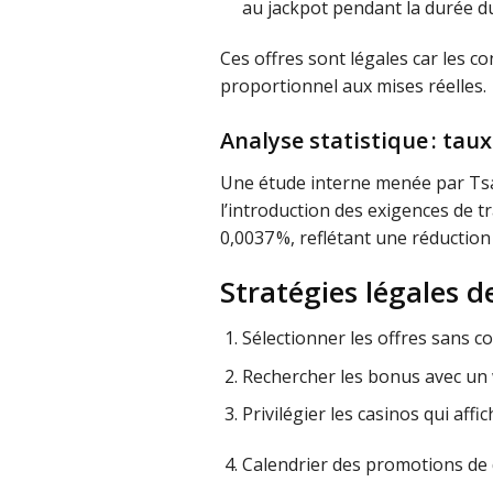
au jackpot pendant la durée du
Ces offres sont légales car les c
proportionnel aux mises réelles.
Analyse statistique : tau
Une étude interne menée par Tsah
l’introduction des exigences de t
0,0037 %, reflétant une réductio
Stratégies légales 
Sélectionner les offres sans c
Rechercher les bonus avec un 
Privilégier les casinos qui aff
Calendrier des promotions de