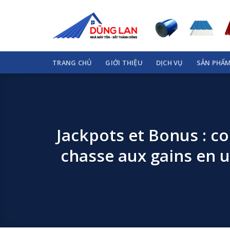
Skip
to
content
TRANG CHỦ
GIỚI THIỆU
DỊCH VỤ
SẢN PHẨ
Jackpots et Bonus : c
chasse aux gains en u