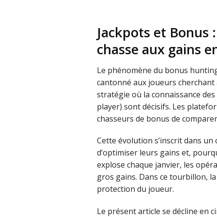
Jackpots et Bonus 
chasse aux gains en
Le phénomène du bonus hunting 
cantonné aux joueurs cherchant à 
stratégie où la connaissance des 
player) sont décisifs. Les platef
chasseurs de bonus de comparer r
Cette évolution s’inscrit dans u
d’optimiser leurs gains et, pourq
explose chaque janvier, les opérat
gros gains. Dans ce tourbillon, l
protection du joueur.
Le présent article se décline en c