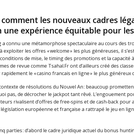
: comment les nouveaux cadres lég
 une expérience équitable pour les
a connu une métamorphose spectaculaire au cours des troi
exploiter les offres « welcome » les plus généreuses, il s’e
conditions de mise, le timing des promotions et la capacité à
ormes de revue comme Tsahal.Fr ont d’ailleurs créé des clas
apidement le « casino francais en ligne » le plus généreux
n contexte de résolutions du Nouvel An : beaucoup promettent
uoi pas, de décrocher le jackpot tant rêvé. L’engouement po
eurs rivalisent d’offres de free‑spins et de cash‑back pour a
a législation européenne et française a rattrapé le jeu en li
inq parties : d’abord le cadre juridique actuel du bonus hunti