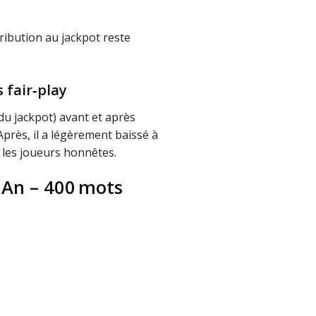
tribution au jackpot reste
 fair‑play
du jackpot) avant et après
Après, il a légèrement baissé à
 les joueurs honnêtes.
 An – 400 mots