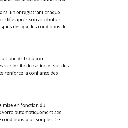
ions. En enregistrant chaque
modifié après son attribution.
spins dès que les conditions de
duit une distribution
s sur le site du casino et sur des
e renforce la confiance des
de mise en fonction du
es verra automatiquement ses
 conditions plus souples. Ce