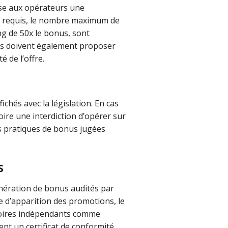
ose aux opérateurs une
se requis, le nombre maximum de
ng de 50x le bonus, sont
s doivent également proposer
é de l’offre.
ichés avec la législation. En cas
oire une interdiction d’opérer sur
es pratiques de bonus jugées
s
énération de bonus audités par
e d’apparition des promotions, le
atoires indépendants comme
t un certificat de conformité.