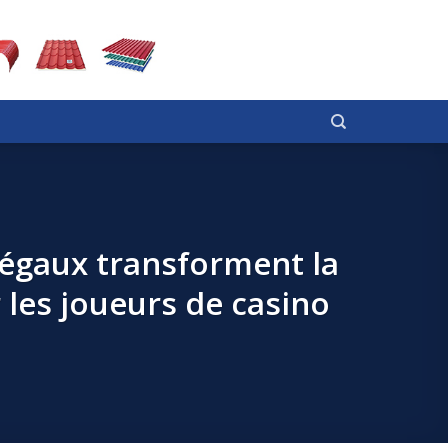
légaux transforment la
 les joueurs de casino