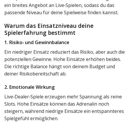
ein breites Angebot an Live‑Spielen, sodass du das
passende Niveau für deine Spielweise finden kannst.
Warum das Einsatzniveau deine
Spielerfahrung bestimmt
1. Risiko‑ und Gewinnbalance
Ein niedriger Einsatz reduziert das Risiko, aber auch die
potenziellen Gewinne. Hohe Einsätze erhöhen beides.
Die richtige Balance hängt von deinem Budget und
deiner Risikobereitschaft ab.
2. Emotionale Wirkung
Live‑Dealer‑Spiele erzeugen mehr Spannung als reine
Slots. Hohe Einsätze können das Adrenalin noch
steigern, während niedrige Einsätze ein entspannteres
Spielgefühl ermöglichen.