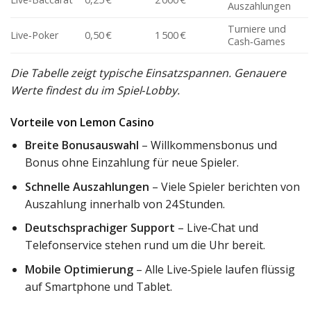
Auszahlungen
Turniere und
Live‑Poker
0,50 €
1 500 €
Cash‑Games
Die Tabelle zeigt typische Einsatzspannen. Genauere
Werte findest du im Spiel‑Lobby.
Vorteile von Lemon Casino
Breite Bonusauswahl
– Willkommensbonus und
Bonus ohne Einzahlung für neue Spieler.
Schnelle Auszahlungen
– Viele Spieler berichten von
Auszahlung innerhalb von 24 Stunden.
Deutschsprachiger Support
– Live‑Chat und
Telefonservice stehen rund um die Uhr bereit.
Mobile Optimierung
– Alle Live‑Spiele laufen flüssig
auf Smartphone und Tablet.