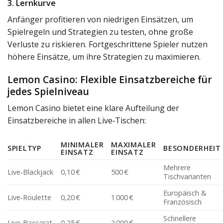
3. Lernkurve
Anfänger profitieren von niedrigen Einsätzen, um
Spielregeln und Strategien zu testen, ohne große
Verluste zu riskieren. Fortgeschrittene Spieler nutzen
höhere Einsätze, um ihre Strategien zu maximieren.
Lemon Casino: Flexible Einsatzbereiche für
jedes Spielniveau
Lemon Casino bietet eine klare Aufteilung der
Einsatzbereiche in allen Live‑Tischen:
MINIMALER
MAXIMALER
SPIELTYP
BESONDERHEIT
EINSATZ
EINSATZ
Mehrere
Live‑Blackjack
0,10 €
500 €
Tischvarianten
Europäisch &
Live‑Roulette
0,20 €
1 000 €
Französisch
Schnellere
Live‑Baccarat
0,25 €
2 000 €