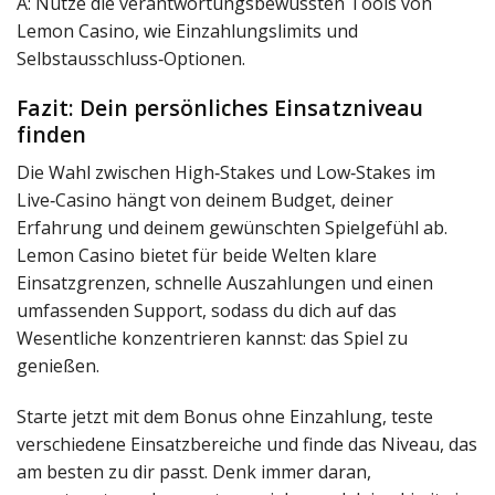
A: Nutze die verantwortungsbewussten Tools von
Lemon Casino, wie Einzahlungslimits und
Selbstausschluss‑Optionen.
Fazit: Dein persönliches Einsatzniveau
finden
Die Wahl zwischen High‑Stakes und Low‑Stakes im
Live‑Casino hängt von deinem Budget, deiner
Erfahrung und deinem gewünschten Spielgefühl ab.
Lemon Casino bietet für beide Welten klare
Einsatzgrenzen, schnelle Auszahlungen und einen
umfassenden Support, sodass du dich auf das
Wesentliche konzentrieren kannst: das Spiel zu
genießen.
Starte jetzt mit dem Bonus ohne Einzahlung, teste
verschiedene Einsatzbereiche und finde das Niveau, das
am besten zu dir passt. Denk immer daran,