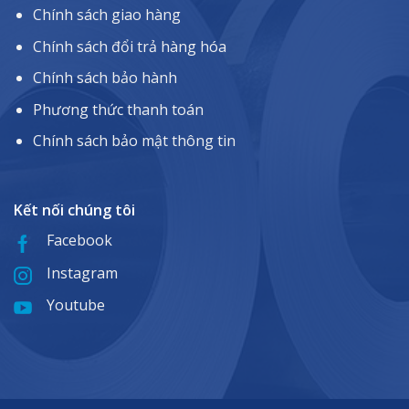
Chính sách giao hàng
Chính sách đổi trả hàng hóa
Chính sách bảo hành
Phương thức thanh toán
Chính sách bảo mật thông tin
Kết nối chúng tôi
Facebook
Instagram
Youtube