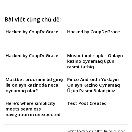
Bài viết cùng chủ đề:
Hacked by CoupDeGrace
Hacked by CoupDeGrace
Hacked by CoupDeGrace
Mosbet indir apk – Onlayn
kazino oynamaq üçün
rəsmi tətbiq
Mostbet proqramı bd girişi
Pinco Android-i Yükləyin
ilə onlayn kazinoda necə
Onlayn Kazino Oynamaq
oynamaq olar?
Üçün Rəsmi Bələdçiniz
Here’s where simplicity
Test Post Created
meets seamless
navigation in unexpected
ways
Strategia di alto livello per i