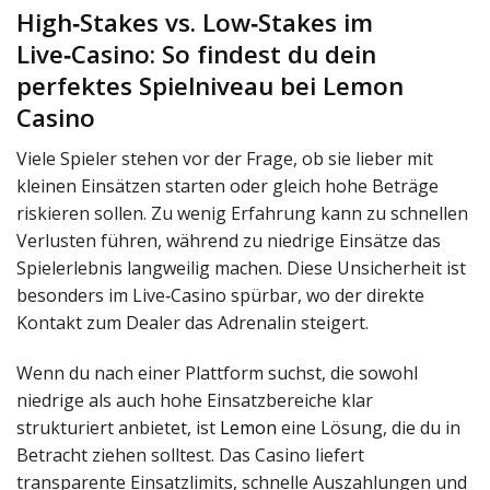
High‑Stakes vs. Low‑Stakes im
Live‑Casino: So findest du dein
perfektes Spielniveau bei Lemon
Casino
Viele Spieler stehen vor der Frage, ob sie lieber mit
kleinen Einsätzen starten oder gleich hohe Beträge
riskieren sollen. Zu wenig Erfahrung kann zu schnellen
Verlusten führen, während zu niedrige Einsätze das
Spielerlebnis langweilig machen. Diese Unsicherheit ist
besonders im Live‑Casino spürbar, wo der direkte
Kontakt zum Dealer das Adrenalin steigert.
Wenn du nach einer Plattform suchst, die sowohl
niedrige als auch hohe Einsatzbereiche klar
strukturiert anbietet, ist
Lemon
eine Lösung, die du in
Betracht ziehen solltest. Das Casino liefert
transparente Einsatzlimits, schnelle Auszahlungen und