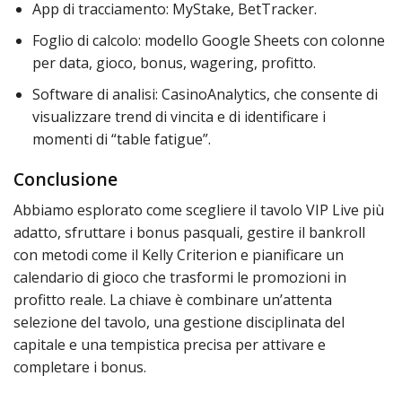
App di tracciamento: MyStake, BetTracker.
Foglio di calcolo: modello Google Sheets con colonne
per data, gioco, bonus, wagering, profitto.
Software di analisi: CasinoAnalytics, che consente di
visualizzare trend di vincita e di identificare i
momenti di “table fatigue”.
Conclusione
Abbiamo esplorato come scegliere il tavolo VIP Live più
adatto, sfruttare i bonus pasquali, gestire il bankroll
con metodi come il Kelly Criterion e pianificare un
calendario di gioco che trasformi le promozioni in
profitto reale. La chiave è combinare un’attenta
selezione del tavolo, una gestione disciplinata del
capitale e una tempistica precisa per attivare e
completare i bonus.