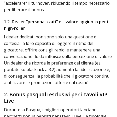
“accelerare” il turnover, riducendo il tempo necessario
per liberare il bonus.
1.2. Dealer “personalizzati” e il valore aggiunto per i
high‑roller
I dealer dedicati non sono solo una questione di
cortesia: la loro capacità di leggere il ritmo del
giocatore, offrire consigli rapidi e mantenere una
conversazione fluida influisce sulla percezione di valore.
Un dealer che ricorda le preferenze del cliente (es.
puntate su blackjack a 3:2) aumenta la fidelizzazione e,
di conseguenza, la probabilità che il giocatore continui
a utilizzare le promozioni offerte dal casinò.
2. Bonus pasquali esclusivi per i tavoli VIP
Live
Durante la Pasqua, i migliori operatori lanciano
pacchetti bonus pensati per i tavoli Live. Le tipologie