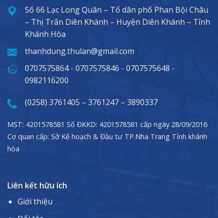
Số 66 Lạc Long Quân – Tổ dân phố Phan Bội Châu
– Thị Trấn Diên Khánh – Huyện Diên Khánh – Tỉnh
Khánh Hòa
thanhdung.thulan@gmail.com
0707575864 - 0707575846 - 0707575648 -
0982116200
(0258) 3761405 – 3761247 – 3890337
MST: 4201578581 Số ĐKKD: 4201578581 cấp ngày 28/09/2016
Cơ quan cấp: Sở Kế hoạch & Đầu tư TP.Nha Trang Tỉnh khánh
hòa
Liên kết hữu ích
Giới thiệu