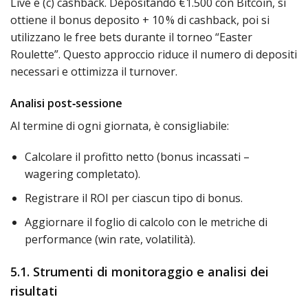
Live e (c) cashback. Depositando €1.500 con Bitcoin, si
ottiene il bonus deposito + 10 % di cashback, poi si
utilizzano le free bets durante il torneo “Easter
Roulette”. Questo approccio riduce il numero di depositi
necessari e ottimizza il turnover.
Analisi post‑sessione
Al termine di ogni giornata, è consigliabile:
Calcolare il profitto netto (bonus incassati –
wagering completato).
Registrare il ROI per ciascun tipo di bonus.
Aggiornare il foglio di calcolo con le metriche di
performance (win rate, volatilità).
5.1. Strumenti di monitoraggio e analisi dei
risultati