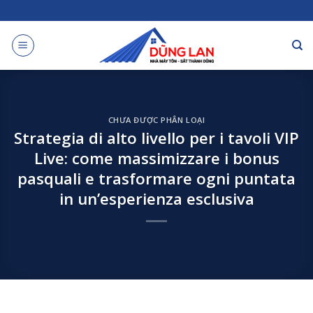
Skip
to
content
CHƯA ĐƯỢC PHÂN LOẠI
Strategia di alto livello per i tavoli VIP
Live: come massimizzare i bonus
pasquali e trasformare ogni puntata
in un’esperienza esclusiva