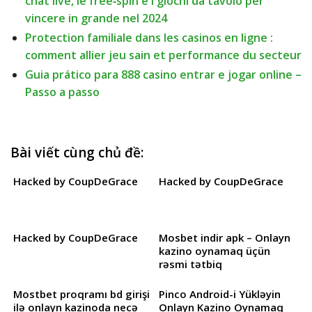
chat live, le free‑spin e i giochi da tavolo per
vincere in grande nel 2024
Protection familiale dans les casinos en ligne :
comment allier jeu sain et performance du secteur
Guia prático para 888 casino entrar e jogar online –
Passo a passo
Bài viết cùng chủ đề:
Hacked by CoupDeGrace
Hacked by CoupDeGrace
Hacked by CoupDeGrace
Mosbet indir apk – Onlayn
kazino oynamaq üçün
rəsmi tətbiq
Mostbet proqramı bd girişi
Pinco Android-i Yükləyin
ilə onlayn kazinoda necə
Onlayn Kazino Oynamaq