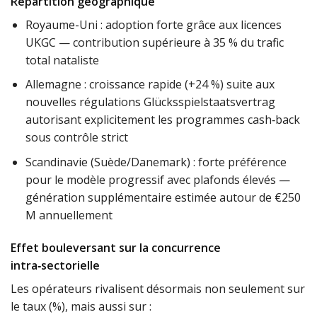
Répartition géographique
Royaume-Uni : adoption forte grâce aux licences
UKGC — contribution supérieure à 35 % du trafic
total natalis​te
Allemagne : croissance rapide (+24 %) suite aux
nouvelles régulations Glücksspielstaatsvertrag
autorisant explicitement les programmes cash‑back
sous contrôle strict
Scandinavie (Suède/Danemark) : forte préférence
pour le modèle progressif avec plafonds élevés —
génération supplémentaire estimée autour de €250
M annuellement
Effet bouleversant sur la concurrence
intra‑sectorielle
Les opérateurs rivalisent désormais non seulement sur
le taux (%), mais aussi sur :