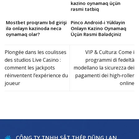
kazino oynamaq üçün
rəsmi tətbiq
Mostbet proqramı bd girişi
Pinco Android-i Yükləyin
ilə onlayn kazinoda necə
Onlayn Kazino Oynamaq
oynamaq olar?
Üçün Rəsmi Bələdçiniz
Plongée dans les coulisses
VIP & Cultura: Come i
des studios Live Casino :
programmi di fedeltà
comment les jackpots
modellano la sicurezza dei
réinventent l’expérience du
pagamenti dei high‑roller
joueur
online
CÔNG TY TNHH SẮT THÉP DŨNG LAN