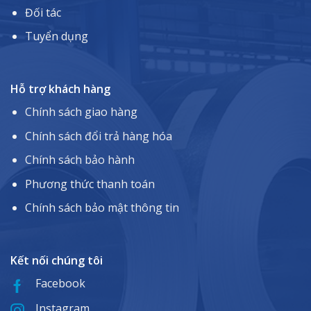
Đối tác
Tuyển dụng
Hỗ trợ khách hàng
Chính sách giao hàng
Chính sách đổi trả hàng hóa
Chính sách bảo hành
Phương thức thanh toán
Chính sách bảo mật thông tin
Kết nối chúng tôi
Facebook
Instagram