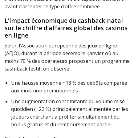
avant d’accepter ce type d’offre combinée.
L’impact économique du cashback natal
sur le chiffre d’affaires global des casinos
en ligne
Selon l’Association européenne des jeux en ligne
(AEJO), durant la période décembre–janvier où au
moins 70 % des opérateurs proposent un programme
cash‑back festif, on observe :
Une hausse moyenne +18 % des dépôts comparée
aux mois non promotionnels
Une augmentation concomitante du volume misé
quotidien (+22 %) principalement alimentée par les
joueurs cherchant à profiter simultanément du
bonus gratuit et du remboursement partiel