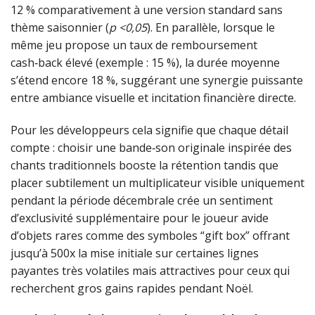
12 % comparativement à une version standard sans
thème saisonnier (
p <0,05
). En parallèle, lorsque le
même jeu propose un taux de remboursement
cash‑back élevé (exemple : 15 %), la durée moyenne
s’étend encore 18 %, suggérant une synergie puissante
entre ambiance visuelle et incitation financière directe.
Pour les développeurs cela signifie que chaque détail
compte : choisir une bande‑son originale inspirée des
chants traditionnels booste la rétention tandis que
placer subtilement un multiplicateur visible uniquement
pendant la période décembrale crée un sentiment
d’exclusivité supplémentaire pour le joueur avide
d’objets rares comme des symboles “gift box” offrant
jusqu’à 500x la mise initiale sur certaines lignes
payantes très volatiles mais attractives pour ceux qui
recherchent gros gains rapides pendant Noël.