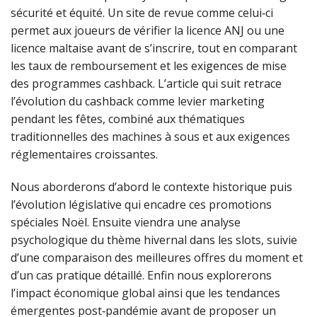
sécurité et équité. Un site de revue comme celui‑ci
permet aux joueurs de vérifier la licence ANJ ou une
licence maltaise avant de s’inscrire, tout en comparant
les taux de remboursement et les exigences de mise
des programmes cashback. L’article qui suit retrace
l’évolution du cashback comme levier marketing
pendant les fêtes, combiné aux thématiques
traditionnelles des machines à sous et aux exigences
réglementaires croissantes.
Nous aborderons d’abord le contexte historique puis
l’évolution législative qui encadre ces promotions
spéciales Noël. Ensuite viendra une analyse
psychologique du thème hivernal dans les slots, suivie
d’une comparaison des meilleures offres du moment et
d’un cas pratique détaillé. Enfin nous explorerons
l’impact économique global ainsi que les tendances
émergentes post‑pandémie avant de proposer un