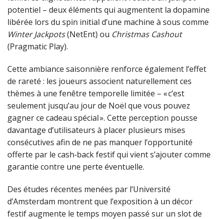
potentiel – deux éléments qui augmentent la dopamine
libérée lors du spin initial d’une machine à sous comme
Winter Jackpots
(NetEnt) ou
Christmas Cashout
(Pragmatic Play).
Cette ambiance saisonnière renforce également l’effet
de rareté : les joueurs associent naturellement ces
thèmes à une fenêtre temporelle limitée – « c’est
seulement jusqu’au jour de Noël que vous pouvez
gagner ce cadeau spécial ». Cette perception pousse
davantage d’utilisateurs à placer plusieurs mises
consécutives afin de ne pas manquer l’opportunité
offerte par le cash‑back festif qui vient s’ajouter comme
garantie contre une perte éventuelle.
Des études récentes menées par l’Université
d’Amsterdam montrent que l’exposition à un décor
festif augmente le temps moyen passé sur un slot de