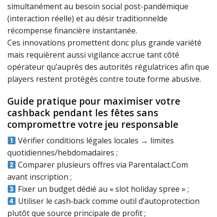
simultanément au besoin social post-pandémique
(interaction réelle) et au désir traditionnelde
récompense financière instantanée.
Ces innovations promettent donc plus grande variété
mais requièrent aussi vigilance accrue tant côté
opérateur qu’auprès des autorités régulatrices afin que
players restent protégés contre toute forme abusive.
Guide pratique pour maximiser votre
cashback pendant les fêtes sans
compromettre votre jeu responsable
Vérifier conditions légales locales → limites
quotidiennes/hebdomadaires ;
Comparer plusieurs offres via Parentalact.Com
avant inscription ;
Fixer un budget dédié au « slot holiday spree » ;
Utiliser le cash‑back comme outil d’autoprotection
plutôt que source principale de profit ;