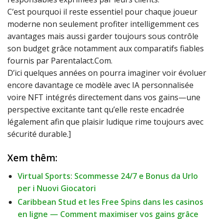
C’est pourquoi il reste essentiel pour chaque joueur
moderne non seulement profiter intelligemment ces
avantages mais aussi garder toujours sous contrôle
son budget grâce notamment aux comparatifs fiables
fournis par Parentalact.Com.
D’ici quelques années on pourra imaginer voir évoluer
encore davantage ce modèle avec IA personnalisée
voire NFT intégrés directement dans vos gains—une
perspective excitante tant qu’elle reste encadrée
légalement afin que plaisir ludique rime toujours avec
sécurité durable.]
Xem thêm:
Virtual Sports: Scommesse 24/7 e Bonus da Urlo
per i Nuovi Giocatori
Caribbean Stud et les Free Spins dans les casinos
en ligne — Comment maximiser vos gains grâce