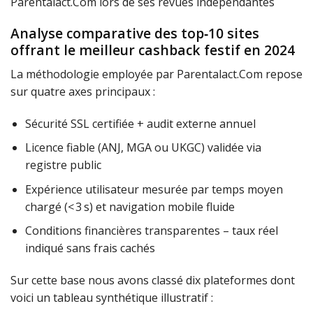
Parentalact.Com lors de ses revues indépendantes
Analyse comparative des top‑10 sites
offrant le meilleur cashback festif en 2024
La méthodologie employée par Parentalact.Com repose
sur quatre axes principaux :
Sécurité SSL certifiée + audit externe annuel
Licence fiable (ANJ, MGA ou UKGC) validée via
registre public
Expérience utilisateur mesurée par temps moyen
chargé (< 3 s) et navigation mobile fluide
Conditions financières transparentes – taux réel
indiqué sans frais cachés
Sur cette base nous avons classé dix plateformes dont
voici un tableau synthétique illustratif :