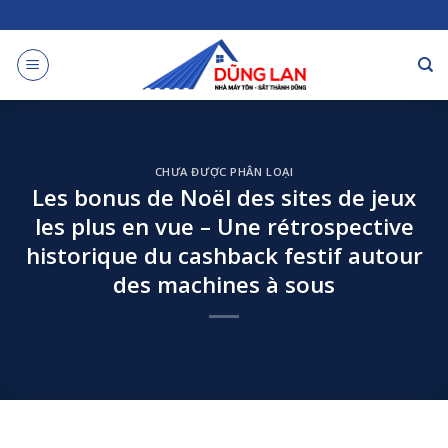
Skip
to
content
CHƯA ĐƯỢC PHÂN LOẠI
Les bonus de Noël des sites de jeux
les plus en vue – Une rétrospective
historique du cashback festif autour
des machines à sous