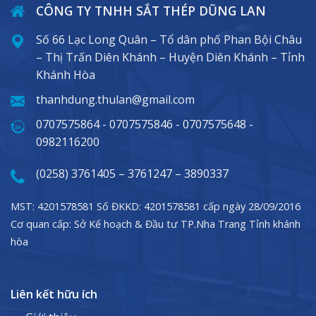
CÔNG TY TNHH SẮT THÉP DŨNG LAN
Số 66 Lạc Long Quân – Tổ dân phố Phan Bội Châu
– Thị Trấn Diên Khánh – Huyện Diên Khánh – Tỉnh
Khánh Hòa
thanhdung.thulan@gmail.com
0707575864 - 0707575846 - 0707575648 -
0982116200
(0258) 3761405 – 3761247 – 3890337
MST: 4201578581 Số ĐKKD: 4201578581 cấp ngày 28/09/2016
Cơ quan cấp: Sở Kế hoạch & Đầu tư TP.Nha Trang Tỉnh khánh
hòa
Liên kết hữu ích