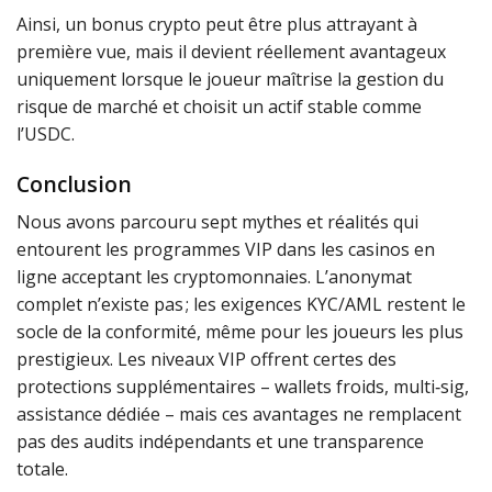
Ainsi, un bonus crypto peut être plus attrayant à
première vue, mais il devient réellement avantageux
uniquement lorsque le joueur maîtrise la gestion du
risque de marché et choisit un actif stable comme
l’USDC.
Conclusion
Nous avons parcouru sept mythes et réalités qui
entourent les programmes VIP dans les casinos en
ligne acceptant les cryptomonnaies. L’anonymat
complet n’existe pas ; les exigences KYC/AML restent le
socle de la conformité, même pour les joueurs les plus
prestigieux. Les niveaux VIP offrent certes des
protections supplémentaires – wallets froids, multi‑sig,
assistance dédiée – mais ces avantages ne remplacent
pas des audits indépendants et une transparence
totale.