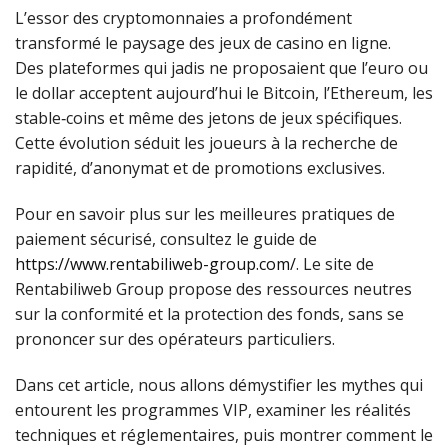
L’essor des cryptomonnaies a profondément
transformé le paysage des jeux de casino en ligne.
Des plateformes qui jadis ne proposaient que l’euro ou
le dollar acceptent aujourd’hui le Bitcoin, l’Ethereum, les
stable‑coins et même des jetons de jeux spécifiques.
Cette évolution séduit les joueurs à la recherche de
rapidité, d’anonymat et de promotions exclusives.
Pour en savoir plus sur les meilleures pratiques de
paiement sécurisé, consultez le guide de
https://www.rentabiliweb-group.com/
. Le site de
Rentabiliweb Group propose des ressources neutres
sur la conformité et la protection des fonds, sans se
prononcer sur des opérateurs particuliers.
Dans cet article, nous allons démystifier les mythes qui
entourent les programmes VIP, examiner les réalités
techniques et réglementaires, puis montrer comment le