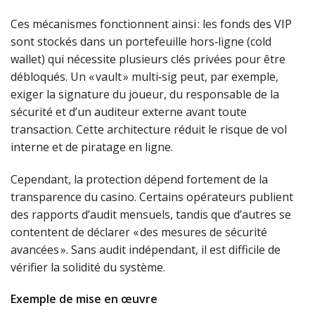
Ces mécanismes fonctionnent ainsi : les fonds des VIP
sont stockés dans un portefeuille hors‑ligne (cold
wallet) qui nécessite plusieurs clés privées pour être
débloqués. Un « vault » multi‑sig peut, par exemple,
exiger la signature du joueur, du responsable de la
sécurité et d’un auditeur externe avant toute
transaction. Cette architecture réduit le risque de vol
interne et de piratage en ligne.
Cependant, la protection dépend fortement de la
transparence du casino. Certains opérateurs publient
des rapports d’audit mensuels, tandis que d’autres se
contentent de déclarer « des mesures de sécurité
avancées ». Sans audit indépendant, il est difficile de
vérifier la solidité du système.
Exemple de mise en œuvre