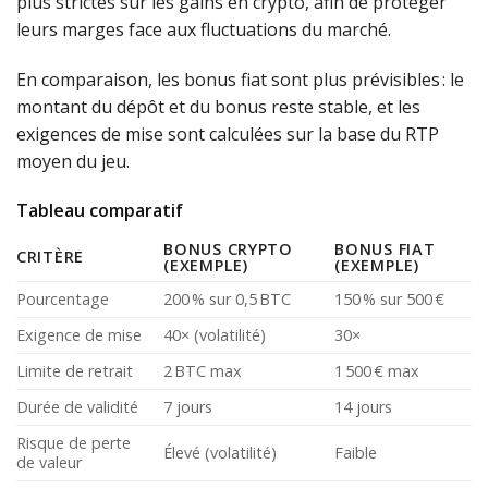
plus strictes sur les gains en crypto, afin de protéger
leurs marges face aux fluctuations du marché.
En comparaison, les bonus fiat sont plus prévisibles : le
montant du dépôt et du bonus reste stable, et les
exigences de mise sont calculées sur la base du RTP
moyen du jeu.
Tableau comparatif
BONUS CRYPTO
BONUS FIAT
CRITÈRE
(EXEMPLE)
(EXEMPLE)
Pourcentage
200 % sur 0,5 BTC
150 % sur 500 €
Exigence de mise
40× (volatilité)
30×
Limite de retrait
2 BTC max
1 500 € max
Durée de validité
7 jours
14 jours
Risque de perte
Élevé (volatilité)
Faible
de valeur