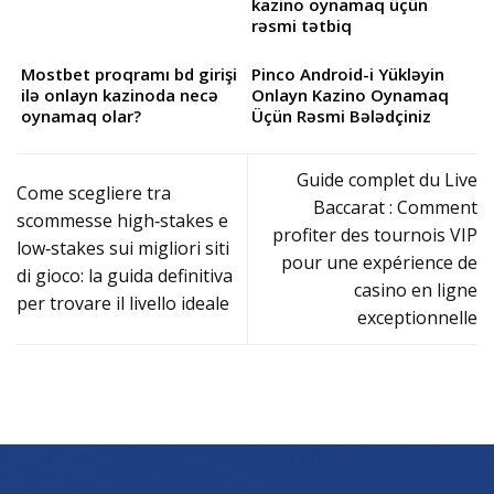
kazino oynamaq üçün
rəsmi tətbiq
Mostbet proqramı bd girişi
Pinco Android-i Yükləyin
ilə onlayn kazinoda necə
Onlayn Kazino Oynamaq
oynamaq olar?
Üçün Rəsmi Bələdçiniz
Guide complet du Live
Come scegliere tra
Baccarat : Comment
scommesse high‑stakes e
profiter des tournois VIP
low‑stakes sui migliori siti
pour une expérience de
di gioco: la guida definitiva
casino en ligne
per trovare il livello ideale
exceptionnelle