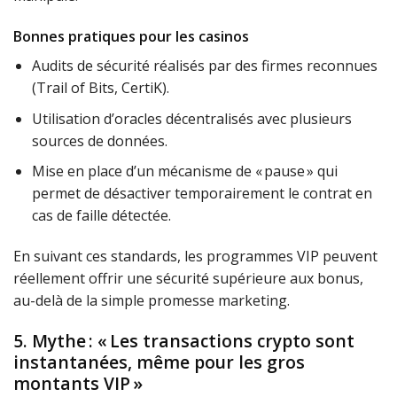
Bonnes pratiques pour les casinos
Audits de sécurité réalisés par des firmes reconnues
(Trail of Bits, CertiK).
Utilisation d’oracles décentralisés avec plusieurs
sources de données.
Mise en place d’un mécanisme de « pause » qui
permet de désactiver temporairement le contrat en
cas de faille détectée.
En suivant ces standards, les programmes VIP peuvent
réellement offrir une sécurité supérieure aux bonus,
au-delà de la simple promesse marketing.
5. Mythe : « Les transactions crypto sont
instantanées, même pour les gros
montants VIP »