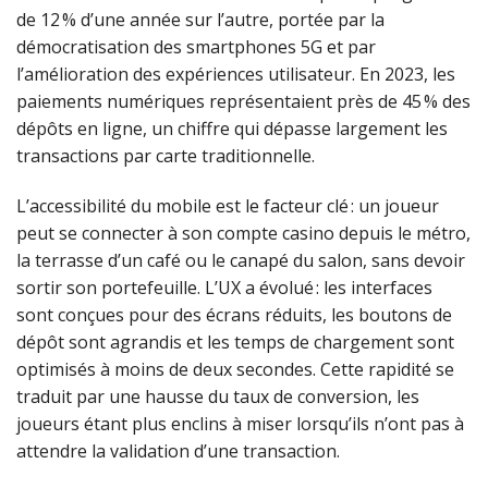
de 12 % d’une année sur l’autre, portée par la
démocratisation des smartphones 5G et par
l’amélioration des expériences utilisateur. En 2023, les
paiements numériques représentaient près de 45 % des
dépôts en ligne, un chiffre qui dépasse largement les
transactions par carte traditionnelle.
L’accessibilité du mobile est le facteur clé : un joueur
peut se connecter à son compte casino depuis le métro,
la terrasse d’un café ou le canapé du salon, sans devoir
sortir son portefeuille. L’UX a évolué : les interfaces
sont conçues pour des écrans réduits, les boutons de
dépôt sont agrandis et les temps de chargement sont
optimisés à moins de deux secondes. Cette rapidité se
traduit par une hausse du taux de conversion, les
joueurs étant plus enclins à miser lorsqu’ils n’ont pas à
attendre la validation d’une transaction.