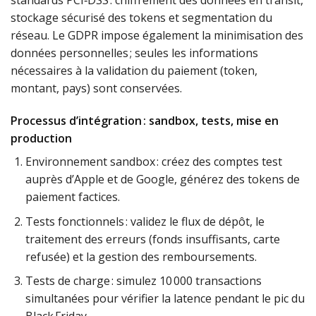
standards PCI‑DSS : chiffrement des données en transit,
stockage sécurisé des tokens et segmentation du
réseau. Le GDPR impose également la minimisation des
données personnelles ; seules les informations
nécessaires à la validation du paiement (token,
montant, pays) sont conservées.
Processus d’intégration : sandbox, tests, mise en
production
Environnement sandbox : créez des comptes test
auprès d’Apple et de Google, générez des tokens de
paiement factices.
Tests fonctionnels : validez le flux de dépôt, le
traitement des erreurs (fonds insuffisants, carte
refusée) et la gestion des remboursements.
Tests de charge : simulez 10 000 transactions
simultanées pour vérifier la latence pendant le pic du