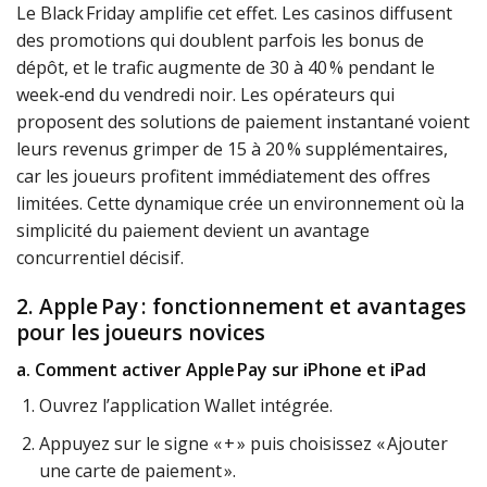
Le Black Friday amplifie cet effet. Les casinos diffusent
des promotions qui doublent parfois les bonus de
dépôt, et le trafic augmente de 30 à 40 % pendant le
week‑end du vendredi noir. Les opérateurs qui
proposent des solutions de paiement instantané voient
leurs revenus grimper de 15 à 20 % supplémentaires,
car les joueurs profitent immédiatement des offres
limitées. Cette dynamique crée un environnement où la
simplicité du paiement devient un avantage
concurrentiel décisif.
2. Apple Pay : fonctionnement et avantages
pour les joueurs novices
a. Comment activer Apple Pay sur iPhone et iPad
Ouvrez l’application Wallet intégrée.
Appuyez sur le signe « + » puis choisissez « Ajouter
une carte de paiement ».