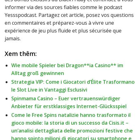
informer via des sources fiables comme le podcast
Yessspodcast. Partagez cet article, posez vos questions
en commentaires et préparez-vous à vivre une
expérience de jeu plus fluide et plus sécurisée que
jamais.
Xem thêm:
Wie mobile Spieler bei Dragon**ia Casino** im
Alltag groß gewinnen
Strategia VIP: Come i Giocatori d’Élite Trasformano
le Slot Live in Vantaggi Esclusivi
Spinmama Casino – Euer vertrauenswürdiger
Anbieter für erstklassiges Internet-Glücksspiel
Come le Free Spins natalizie hanno trasformato il
gioco mobile: la storia di un successo da Cisis.it –
un’analisi dettagliata delle promozioni festive che
hanno spinto milioni di giocatori su smartphone e