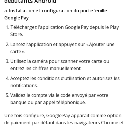
débutants Android
a. Installation et configuration du portefeuille
Google Pay
Téléchargez l’application Google Pay depuis le Play
Store.
Lancez l’application et appuyez sur « Ajouter une
carte ».
Utilisez la caméra pour scanner votre carte ou
entrez les chiffres manuellement.
Acceptez les conditions d’utilisation et autorisez les
notifications.
Validez le compte via le code envoyé par votre
banque ou par appel téléphonique.
Une fois configuré, Google Pay apparaît comme option
de paiement par défaut dans les navigateurs Chrome et