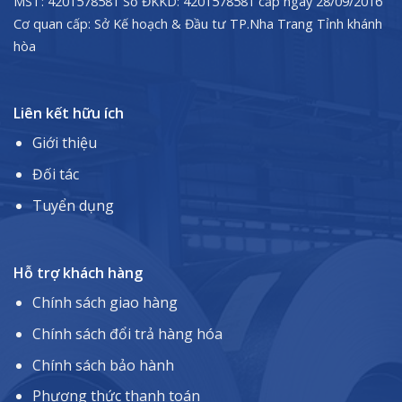
MST: 4201578581 Số ĐKKD: 4201578581 cấp ngày 28/09/2016
Cơ quan cấp: Sở Kế hoạch & Đầu tư TP.Nha Trang Tỉnh khánh
hòa
Liên kết hữu ích
Giới thiệu
Đối tác
Tuyển dụng
Hỗ trợ khách hàng
Chính sách giao hàng
Chính sách đổi trả hàng hóa
Chính sách bảo hành
Phương thức thanh toán