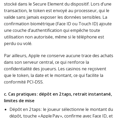
stocké dans le Secure Element du dispositif. Lors d’une
transaction, le token est envoyé au processeur, qui le
valide sans jamais exposer les données sensibles. La
confirmation biométrique (Face ID ou Touch ID) ajoute
une couche d’authentification qui empêche toute
utilisation non autorisée, même si le téléphone est
perdu ou volé.
Par ailleurs, Apple ne conserve aucune trace des achats
dans son serveur central, ce qui renforce la
confidentialité des joueurs. Les casinos ne reçoivent
que le token, la date et le montant, ce qui facilite la
conformité PCI‑DSS.
c. Cas pratiques : dépôt en 2 taps, retrait instantané,
limites de mise
Dépôt en 2 taps : le joueur sélectionne le montant du
dépôt, touche « Apple Pay », confirme avec Face ID, et