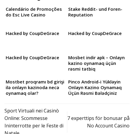
Calendário de Promoções
Stake Reddit- und Foren-
do Esc Live Casino
Reputation
Hacked by CoupDeGrace
Hacked by CoupDeGrace
Hacked by CoupDeGrace
Mosbet indir apk – Onlayn
kazino oynamaq üçün
rəsmi tətbiq
Mostbet proqramı bd girişi
Pinco Android-i Yükləyin
ilə onlayn kazinoda necə
Onlayn Kazino Oynamaq
oynamaq olar?
Üçün Rəsmi Bələdçiniz
Sport Virtuali nei Casinò
Online: Scommesse
7 experttips för bonusar på
Ininterrotte per le Feste di
No Account Casino
Natale