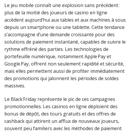
Le jeu mobile connaît une explosion sans précédent :
plus de la moitié des joueurs de casino en ligne
accèdent aujourd’hui aux tables et aux machines à sous
depuis un smartphone ou une tablette. Cette tendance
s’accompagne d’une demande croissante pour des
solutions de paiement instantané, capables de suivre le
rythme effréné des parties. Les technologies de
portefeuille numérique, notamment Apple Pay et
Google Pay, offrent non seulement rapidité et sécurité,
mais elles permettent aussi de profiter immédiatement
des promotions qui jalonnent les périodes de soldes
massives.
Le Black Friday représente le pic de ces campagnes
promotionnelles. Les casinos en ligne déploient des
bonus de dépôt, des tours gratuits et des offres de
cashback qui attirent un afflux de nouveaux joueurs,
souvent peu familiers avec les méthodes de paiement