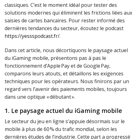
classiques. C’est le moment idéal pour tester des
solutions modernes qui éliminent les frictions liées aux
saisies de cartes bancaires. Pour rester informé des
dernières tendances du secteur, écoutez le podcast
https://yessspodcast.fr/
.
Dans cet article, nous décortiquons le paysage actuel
du iGaming mobile, présentons pas à pas le
fonctionnement d’Apple Pay et de Google Pay,
comparons leurs atouts, et détaillons les exigences
techniques pour les opérateurs. Nous finirons par un
regard vers l’avenir des paiements mobiles, toujours
dans une optique « débutant ».
1. Le paysage actuel du iGaming mobile
Le secteur du jeu en ligne s’appuie désormais sur le
mobile à plus de 60 % du trafic mondial, selon les
dernières études de l’industrie. Cette part a progressé