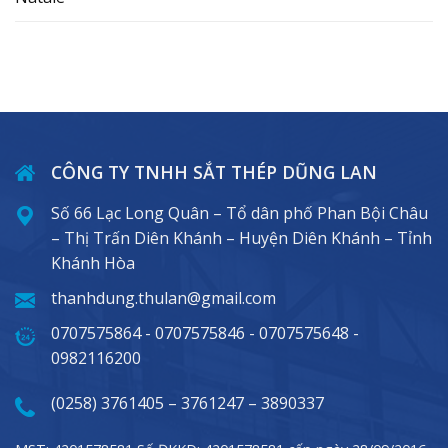
CÔNG TY TNHH SẮT THÉP DŨNG LAN
Số 66 Lạc Long Quân – Tổ dân phố Phan Bội Châu
– Thị Trấn Diên Khánh – Huyện Diên Khánh – Tỉnh
Khánh Hòa
thanhdung.thulan@gmail.com
0707575864 - 0707575846 - 0707575648 -
0982116200
(0258) 3761405 – 3761247 – 3890337