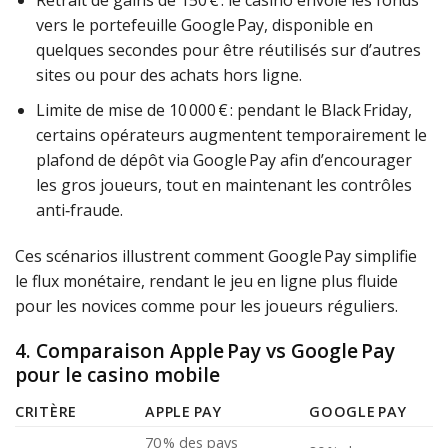
Retrait de gains de 150 € : le casino envoie les fonds
vers le portefeuille Google Pay, disponible en
quelques secondes pour être réutilisés sur d’autres
sites ou pour des achats hors ligne.
Limite de mise de 10 000 € : pendant le Black Friday,
certains opérateurs augmentent temporairement le
plafond de dépôt via Google Pay afin d’encourager
les gros joueurs, tout en maintenant les contrôles
anti‑fraude.
Ces scénarios illustrent comment Google Pay simplifie
le flux monétaire, rendant le jeu en ligne plus fluide
pour les novices comme pour les joueurs réguliers.
4. Comparaison Apple Pay vs Google Pay
pour le casino mobile
CRITÈRE
APPLE PAY
GOOGLE PAY
70 % des pays