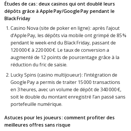
Études de cas : deux casinos qui ont doublé leurs
dépôts grâce à Apple Pay/Google Pay pendant le
Black Friday
Casino Nova (site de poker en ligne) : après l’ajout
d’Apple Pay, les dépôts via mobile ont grimpé de 85 %
pendant le week‑end du Black Friday, passant de
120 000 € à 220 000 €. Le taux de conversion a
augmenté de 12 points de pourcentage grâce à la
réduction du fric de saisie.
Lucky Spins (casino multijoueur) : l’intégration de
Google Pay a permis de traiter 15 000 transactions
en 3 heures, avec un volume de dépôt de 340 000 €,
soit le double du montant enregistré l’an passé sans
portefeuille numérique.
Astuces pour les joueurs : comment profiter des
meilleures offres sans risque