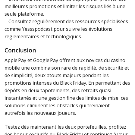
meilleures promotions et limiter les risques liés à une
seule plateforme.
– Consultez régulièrement des ressources spécialisées
comme Yessspodcast pour suivre les évolutions
réglementaires et technologiques.
Conclusion
Apple Pay et Google Pay offrent aux novices du casino
mobile une combinaison rare de rapidité, de sécurité et
de simplicité, deux atouts majeurs pendant les
promotions intenses du Black Friday. En permettant des
dépôts en deux tapotements, des retraits quasi
instantanés et une gestion fine des limites de mise, ces
solutions éliminent les obstacles qui freinaient
autrefois les nouveaux joueurs.
Testez dès maintenant les deux portefeuilles, profitez
des bonus exclusifs du Black Friday et continuez à vous