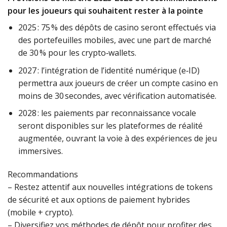
pour les joueurs qui souhaitent rester à la pointe
2025 : 75 % des dépôts de casino seront effectués via
des portefeuilles mobiles, avec une part de marché
de 30 % pour les crypto‑wallets.
2027 : l’intégration de l’identité numérique (e‑ID)
permettra aux joueurs de créer un compte casino en
moins de 30 secondes, avec vérification automatisée.
2028 : les paiements par reconnaissance vocale
seront disponibles sur les plateformes de réalité
augmentée, ouvrant la voie à des expériences de jeu
immersives.
Recommandations
– Restez attentif aux nouvelles intégrations de tokens
de sécurité et aux options de paiement hybrides
(mobile + crypto).
– Diversifiez vos méthodes de dépôt pour profiter des