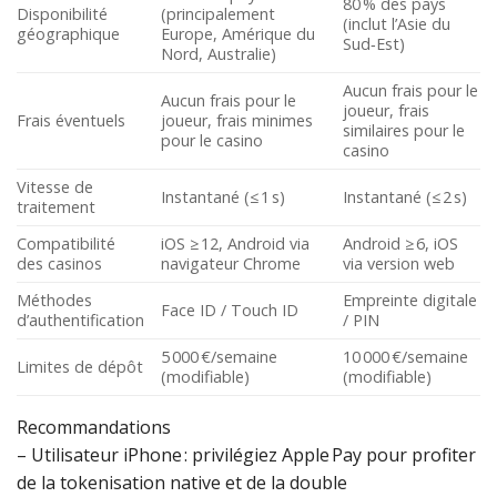
80 % des pays
Disponibilité
(principalement
(inclut l’Asie du
géographique
Europe, Amérique du
Sud‑Est)
Nord, Australie)
Aucun frais pour le
Aucun frais pour le
joueur, frais
Frais éventuels
joueur, frais minimes
similaires pour le
pour le casino
casino
Vitesse de
Instantané (≤ 1 s)
Instantané (≤ 2 s)
traitement
Compatibilité
iOS ≥ 12, Android via
Android ≥ 6, iOS
des casinos
navigateur Chrome
via version web
Méthodes
Empreinte digitale
Face ID / Touch ID
d’authentification
/ PIN
5 000 €/semaine
10 000 €/semaine
Limites de dépôt
(modifiable)
(modifiable)
Recommandations
– Utilisateur iPhone : privilégiez Apple Pay pour profiter
de la tokenisation native et de la double