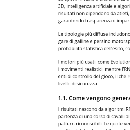
3D, intelligenza artificiale e al
risultati non dipendono da atleti,
garantendo trasparenza e imparzi
Le tipologie più diffuse includono:
gare di galline e persino motors
probabilità statistica dell’esito, 
I motori più usati, come Evoluti
i movimenti realistici, mentre l’R
enti di controllo del gioco, il che
livello di sicurezza.
1.1. Come vengono generat
I risultati nascono da algoritmi R
partenza di una corsa di cavalli a
pattern riconoscibili. Le quote 