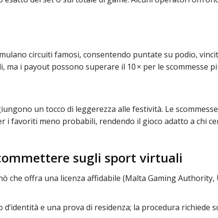
ulano circuiti famosi, consentendo puntate su podio, vincitor
alli, ma i payout possono superare il 10 × per le scommesse pi
iungono un tocco di leggerezza alle festività. Le scommesse 
er i favoriti meno probabili, rendendo il gioco adatto a chi 
commettere sugli sport virtuali
inò che offra una licenza affidabile (Malta Gaming Authority
d’identità e una prova di residenza; la procedura richiede s