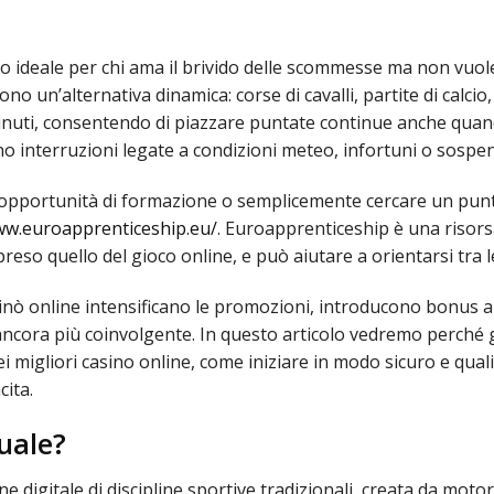
o ideale per chi ama il brivido delle scommesse ma non vuole
frono un’alternativa dinamica: corse di cavalli, partite di calci
nuti, consentendo di piazzare puntate continue anche quand
ano interruzioni legate a condizioni meteo, infortuni o sospen
 opportunità di formazione o semplicemente cercare un punto 
ww.euroapprenticeship.eu/
. Euroapprenticeship è una risors
reso quello del gioco online, e può aiutare a orientarsi tra le
asinò online intensificano le promozioni, introducono bonus 
cora più coinvolgente. In questo articolo vedremo perché gli
ei migliori casino online, come iniziare in modo sicuro e qual
cita.
tuale?
e digitale di discipline sportive tradizionali, creata da moto