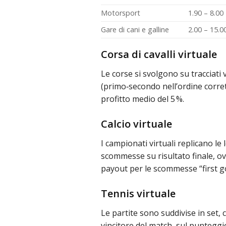
Motorsport
1.90 – 8.00
Gare di cani e galline
2.00 – 15.0
Corsa di cavalli virtuale
Le corse si svolgono su tracciati 
(primo‑secondo nell’ordine corrett
profitto medio del 5 %.
Calcio virtuale
I campionati virtuali replicano l
scommesse su risultato finale, o
payout per le scommesse “first go
Tennis virtuale
Le partite sono suddivise in set, 
vincitore del match, sul punteggi