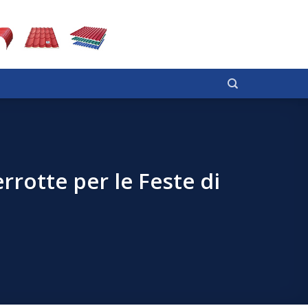
rrotte per le Feste di