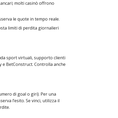
 bancari; molti casinò offrono
osserva le quote in tempo reale.
ta limiti di perdita giornalieri
a sport virtuali, supporto clienti
ay e BetConstruct. Controlla anche
mero di goal o giri). Per una
a l’esito. Se vinci, utilizza il
dite.