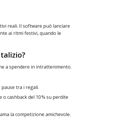
vi reali. Il software può lanciare
e ai ritmi festivi, quando le
talizio?
ne a spendere in intrattenimento.
pause tra i regali.
 o cashback del 10 % su perdite
i ama la competizione amichevole.