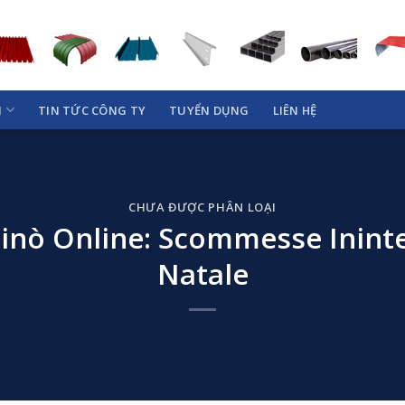
M
TIN TỨC CÔNG TY
TUYỂN DỤNG
LIÊN HỆ
CHƯA ĐƯỢC PHÂN LOẠI
sinò Online: Scommesse Ininte
Natale