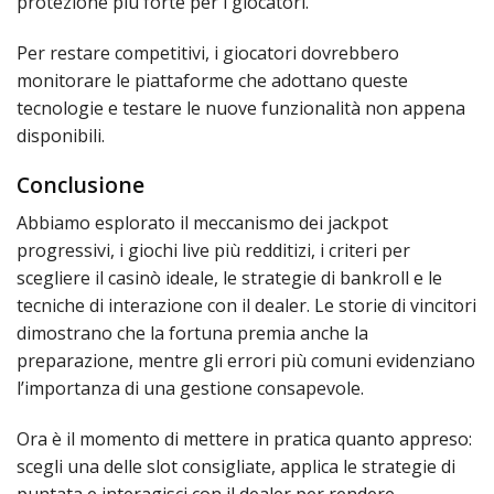
protezione più forte per i giocatori.
Per restare competitivi, i giocatori dovrebbero
monitorare le piattaforme che adottano queste
tecnologie e testare le nuove funzionalità non appena
disponibili.
Conclusione
Abbiamo esplorato il meccanismo dei jackpot
progressivi, i giochi live più redditizi, i criteri per
scegliere il casinò ideale, le strategie di bankroll e le
tecniche di interazione con il dealer. Le storie di vincitori
dimostrano che la fortuna premia anche la
preparazione, mentre gli errori più comuni evidenziano
l’importanza di una gestione consapevole.
Ora è il momento di mettere in pratica quanto appreso:
scegli una delle slot consigliate, applica le strategie di
puntata e interagisci con il dealer per rendere