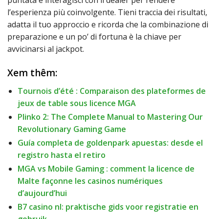
l’esperienza più coinvolgente. Tieni traccia dei risultati,
adatta il tuo approccio e ricorda che la combinazione di
preparazione e un po’ di fortuna è la chiave per
avvicinarsi al jackpot.
Xem thêm:
Tournois d’été : Comparaison des plateformes de
jeux de table sous licence MGA
Plinko 2: The Complete Manual to Mastering Our
Revolutionary Gaming Game
Guía completa de goldenpark apuestas: desde el
registro hasta el retiro
MGA vs Mobile Gaming : comment la licence de
Malte façonne les casinos numériques
d’aujourd’hui
B7 casino nl: praktische gids voor registratie en
gebruik