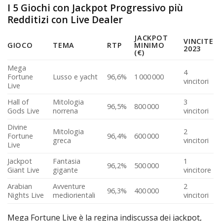
I 5 Giochi con Jackpot Progressivo più
Redditizi con Live Dealer
JACKPOT
VINCITE
GIOCO
TEMA
RTP
MINIMO
2023
(€)
Mega
4
Fortune
Lusso e yacht
96,6%
1 000 000
vincitori
Live
Hall of
Mitologia
3
96,5%
800 000
Gods Live
norrena
vincitori
Divine
Mitologia
2
Fortune
96,4%
600 000
greca
vincitori
Live
Jackpot
Fantasia
1
96,2%
500 000
Giant Live
gigante
vincitore
Arabian
Avventure
2
96,3%
400 000
Nights Live
mediorientali
vincitori
Mega Fortune Live è la regina indiscussa dei jackpot,