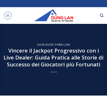
Skip
to
content
CHƯA ĐƯỢC PHÂN LOẠI
Vincere il Jackpot Progressivo con i
Live Dealer: Guida Pratica alle Storie di
Successo dei Giocatori più Fortunati