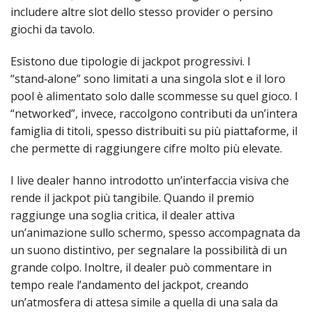
includere altre slot dello stesso provider o persino
giochi da tavolo.
Esistono due tipologie di jackpot progressivi. I
“stand‑alone” sono limitati a una singola slot e il loro
pool è alimentato solo dalle scommesse su quel gioco. I
“networked”, invece, raccolgono contributi da un’intera
famiglia di titoli, spesso distribuiti su più piattaforme, il
che permette di raggiungere cifre molto più elevate.
I live dealer hanno introdotto un’interfaccia visiva che
rende il jackpot più tangibile. Quando il premio
raggiunge una soglia critica, il dealer attiva
un’animazione sullo schermo, spesso accompagnata da
un suono distintivo, per segnalare la possibilità di un
grande colpo. Inoltre, il dealer può commentare in
tempo reale l’andamento del jackpot, creando
un’atmosfera di attesa simile a quella di una sala da