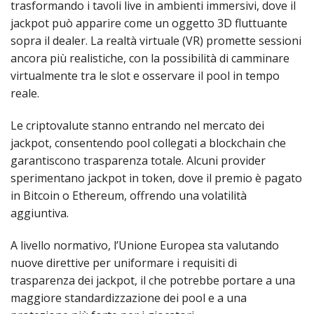
trasformando i tavoli live in ambienti immersivi, dove il
jackpot può apparire come un oggetto 3D fluttuante
sopra il dealer. La realtà virtuale (VR) promette sessioni
ancora più realistiche, con la possibilità di camminare
virtualmente tra le slot e osservare il pool in tempo
reale.
Le criptovalute stanno entrando nel mercato dei
jackpot, consentendo pool collegati a blockchain che
garantiscono trasparenza totale. Alcuni provider
sperimentano jackpot in token, dove il premio è pagato
in Bitcoin o Ethereum, offrendo una volatilità
aggiuntiva.
A livello normativo, l’Unione Europea sta valutando
nuove direttive per uniformare i requisiti di
trasparenza dei jackpot, il che potrebbe portare a una
maggiore standardizzazione dei pool e a una