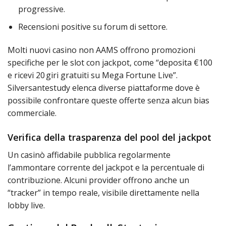
progressive.
Recensioni positive su forum di settore.
Molti nuovi casino non AAMS offrono promozioni
specifiche per le slot con jackpot, come “deposita €100
e ricevi 20 giri gratuiti su Mega Fortune Live”.
Silversantestudy elenca diverse piattaforme dove è
possibile confrontare queste offerte senza alcun bias
commerciale.
Verifica della trasparenza del pool del jackpot
Un casinò affidabile pubblica regolarmente
l’ammontare corrente del jackpot e la percentuale di
contribuzione. Alcuni provider offrono anche un
“tracker” in tempo reale, visibile direttamente nella
lobby live.